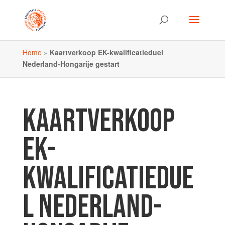
Home
»
Kaartverkoop EK-kwalificatieduel
Nederland-Hongarije gestart
KAARTVERKOOP
EK-
KWALIFICATIEDUE
L NEDERLAND-