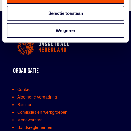
Selectie toestaan
Weigeren
ORGANISATIE
Contact
Algemene vergadring
Bestuur
Comissies en werkgroepen
Medewerkers
Bondsreglementen