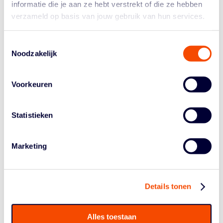
informatie die je aan ze hebt verstrekt of die ze hebben
thuisploeg met
88-85
.
verzameld op basis van jouw gebruik van hun services.
Ga voor de volledige verslagen naar
www.basketballleague.nl
.
Toestemmingsselectie
Noodzakelijk
Voorkeuren
Statistieken
Marketing
Historie
Algemene Vergadering
Bestuur En Commissies
Details tonen
Medewerkers
Reglementen
Alles toestaan