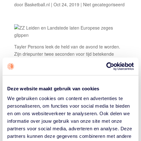
door
Basketball.nl
|
Oct 24, 2019
|
Niet gecategoriseerd
Tayler Persons leek de held van de avond te worden.
Zijn driepunter twee seconden voor tijd betekende
woensdagavond in het eerste groepsduel van Zorg en
Zekerheid Leiden in de FIBA Europe Cup een 86-88
voorsprong. Benfica nam een time-out en maakte
alsnog gelijk. In de verlenging pakte de thuisclub, mede
Deze website maakt gebruik van cookies
dankzij vijf aanvallende rebounds, toch nog de winst
met
103-99
.
We gebruiken cookies om content en advertenties te
personaliseren, om functies voor social media te bieden
Lange tijd leek Landstede Hammers, voor het eerst
en om ons websiteverkeer te analyseren. Ook delen we
Europees actief, woensdagavond meteen maar af te
informatie over jouw gebruik van onze site met onze
stevenen op de eerste winstpartij in de FIBA Europe
partners voor social media, adverteren en analyse. Deze
Cup, maar in de slotminuten was het toch Keravnos dat
partners kunnen deze gegevens combineren met andere
er met de zege vandoor ging. Op Cyprus won de