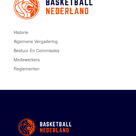
Historie
Algemene Vergadering
Bestuur En Commissies
Medewerkers
Reglementen