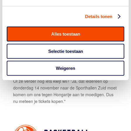
eenmaal het winnen van de Carla de Liefde Trofee,
zoals de nationale beker bij de vrouwen heet. En dan
won ze ook nog brons in 2017 met de Orange Lions bij
Details tonen
de FIBA 3×3 U18 Europe Cup. Dus is de logische vraag
aan Driessen waar nu haar grootste passie ligt, 5-5 of
Alles toestaan
3×3? "Ik vind het allebei leuk, maar als ik echt moet
kiezen ga ik voor 5-5. Lastig om uit te leggen waarom.
Dat is een gevoel, daar ben je toch van jongs af aan
Selectie toestaan
mee opgegroeid. Maar dat neemt niet weg dat ik 3×3
ook geweldig vind en heel graag naar de Spelen in
Weigeren
Tokyo zou willen."
Of ze verder nog iets kwijt wil? "Ja, dat iedereen op
donderdag 14 november naar de Sporthallen Zuid moet
komen om ons tegen Hongarije aan te moedigen. Dus
nu meteen je tickets kopen."