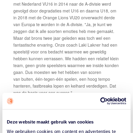
met Nederland VU16 in 2014 naar de A-divisie werd
gevolgd door degradaties met U16 en daarna U18, om
in 2018 met de Orange Lions VU20 onverwacht derde
van Europa te worden in de A-divisie. "Ja, je kunt we
zeggen dat ik alle soorten emoties heb mee gemaakt.
Maar dat brons twee jaar geleden was toch wel een
fantastische ervaring. Onze coach Laki Lakner had een
speelstijl voor ons bedacht waarmee we geweldig
hebben kunnen verrassen. We hadden een relatief klein
team, geen grote speelsters waarmee we inside konden
gaan. Dus moesten we het hebben van scoren
van buiten, één-tegen-één spelen, een hoog tempo
hanteren, fastbreaks lopen en keihard verdedigen. Dat
was de basis voor ons succes."
Over haar pluspunten als basketbalster hoeft de ranke
small forward niet lang na te denken. "De verdediging. Ik
ben 1.82 meter, op mijn positie neem ik veel lengte mee
Deze website maakt gebruik van cookies
en ik ben snel op mijn voeten. Dat is lastig voor de
meeste directe tegenstanders. Iets anders dat kan ik
We gebruiken cookies om content en advertenties te