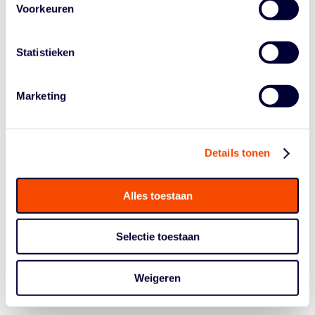
Wat kun jij doen? Ben jij of ken jij degene die erg lang is
Voorkeuren
of wordt (meiden > 1.85 meter, jongens > 1.95 meter)?
Kom dan zelf of verwijs die persoon door naar de
Statistieken
TeamNL Talentdag en wie weet ben jij wel de scout die
aan de basis heeft gestaan van een Nederlandse
medaille!?
Marketing
Aanmelden voor de TeamNL Talentdag op zondag 24
november doe je via het aanmeldingsformulier op
www.ikwistnietdatikhetinmehad.nl
.
Details tonen
Alles toestaan
Selectie toestaan
Weigeren
Historie