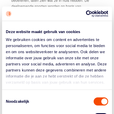
beoefenen, laten zien wat ze in huis hebben. De
deelnemende sporten worden op basis van
specifieke kenmerken onderverdeeld in drie profielen:
explosief en snel,
lang en sterk
en
uithoudingsvermogen.
Deze website maakt gebruik van cookies
Op basis van het gekozen profiel ondergaat de
deelnemer aan de TeamNL Talentdag verschillende
We gebruiken cookies om content en advertenties te
fysieke testen en metingen. Denk daarbij
personaliseren, om functies voor social media te bieden
aan lichaamslengte, armlengte en spronghoogte.
en om ons websiteverkeer te analyseren. Ook delen we
informatie over jouw gebruik van onze site met onze
Na afloop van de dag worden de resultaten van de
partners voor social media, adverteren en analyse. Deze
testen zorgvuldig bestudeerd, besproken en
partners kunnen deze gegevens combineren met andere
geanalyseerd op basis van een aantal criteria.
informatie die je aan ze hebt verstrekt of die ze hebben
Uiteindelijk besluit de betreffende sportbond of ze de
verzameld op basis van jouw gebruik van hun services.
sporter uitnodigen voor een vervolgdag, waar verder
kennis wordt gemaakt met de sport. Zowel de sporter
als de bond bekijken en bespreken tijdens die dag de
Toestemmingsselectie
mogelijkheden en route tot instroom in het
Noodzakelijk
opleidingsprogramma van de bond.