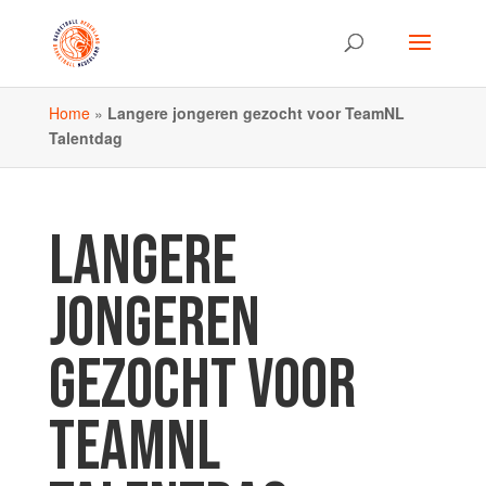
Home
»
Langere jongeren gezocht voor TeamNL
Talentdag
LANGERE
JONGEREN
GEZOCHT VOOR
TEAMNL