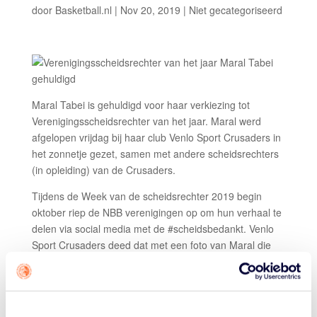
door
Basketball.nl
|
Nov 20, 2019
|
Niet gecategoriseerd
Maral Tabei is gehuldigd voor haar verkiezing tot
Verenigingsscheidsrechter van het jaar. Maral werd
afgelopen vrijdag bij haar club Venlo Sport Crusaders in
het zonnetje gezet, samen met andere scheidsrechters
(in opleiding) van de Crusaders.
Tijdens de Week van de scheidsrechter 2019 begin
oktober riep de NBB verenigingen op om hun verhaal te
delen via social media met de #scheidsbedankt. Venlo
Sport Crusaders deed dat met een foto van Maral die
tijdens de Week van de scheidsrechter haar examen
van de BS2 opleiding had afgerond met een voldoende.
Maral ontving toen een scheidsrechtersshirt, een bidon
en het boek
Je hebt er oog voor
, met daarin tips voor