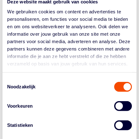
Deze website maakt gebruik van cookies
beginnende scheidsrechters.
We gebruiken cookies om content en advertenties te
Venlo Sport Crusaders organiseert onder leiding van
personaliseren, om functies voor social media te bieden
Petra Valkenberg een BS2 opleiding voor 23 nieuwe,
en om ons websiteverkeer te analyseren. Ook delen we
jonge, enthousiaste scheidsrechters. Onder haar leiding
informatie over jouw gebruik van onze site met onze
hebben inmiddels vijf scheidsrechters het BS2 diploma
partners voor social media, adverteren en analyse. Deze
behaald. De overige scheidsrechters ronden
partners kunnen deze gegevens combineren met andere
gedurende dit seizoen de opleiding af. Alle
informatie die je aan ze hebt verstrekt of die ze hebben
scheidsrechters in opleiding kregen vrijdag een
verzameld op basis van jouw gebruik van hun services.
bidon van PEAK, official supplier van het arbitragekorps
van de NBB.
Toestemmingsselectie
Venlo Sport Crusaders laat zien dat het voor een
Noodzakelijk
vereniging met weinig teams mogelijk is om voldoende
en gemotiveerde scheidsrechters op te leiden. Met
aandacht en zorg is het de club gelukt om het
Voorkeuren
scheidsrechtersbestand te vergroten én het plezier in
het fluiten een positieve impuls te geven. Een
Statistieken
aantal scheidsrechters van Venlo Sport Crusaders heeft
al aangegeven de BS3 opleiding te overwegen.