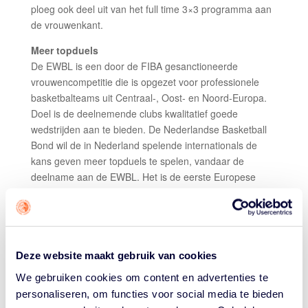
ploeg ook deel uit van het full time 3×3 programma aan
de vrouwenkant.
Meer topduels
De EWBL is een door de FIBA gesanctioneerde
vrouwencompetitie die is opgezet voor professionele
basketbalteams uit Centraal-, Oost- en Noord-Europa.
Doel is de deelnemende clubs kwalitatief goede
wedstrijden aan te bieden. De Nederlandse Basketball
Bond wil de in Nederland spelende internationals de
kans geven meer topduels te spelen, vandaar de
deelname aan de EWBL. Het is de eerste Europese
competitie die het reguliere seizoen in drie fases
verdeelt, ten einde de kosten voor reizen en verblijf zo
laag mogelijk te houden.
Nederland begon de EWBL dit seizoen meteen sterk
Deze website maakt gebruik van cookies
door begin oktober alledrie de duels tijdens de eerste
We gebruiken cookies om content en advertenties te
stage in Letland te winnen. Voor de tweede stage
personaliseren, om functies voor social media te bieden
reisden de Orange Lions af naar het noordoosten van