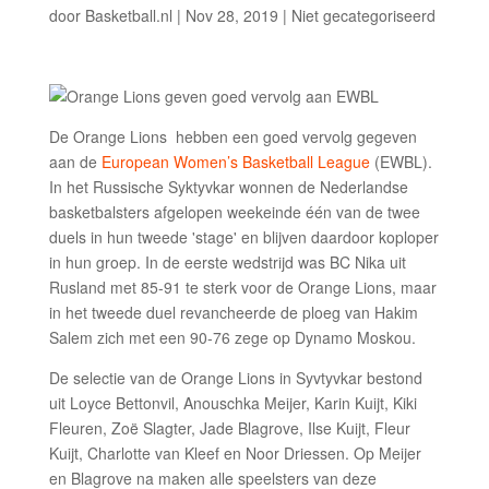
door
Basketball.nl
|
Nov 28, 2019
|
Niet gecategoriseerd
De Orange Lions hebben een goed vervolg gegeven
aan de
European Women’s Basketball League
(EWBL).
In het Russische Syktyvkar wonnen de Nederlandse
basketbalsters afgelopen weekeinde één van de twee
duels in hun tweede 'stage' en blijven daardoor koploper
in hun groep. In de eerste wedstrijd was BC Nika uit
Rusland met 85-91 te sterk voor de Orange Lions, maar
in het tweede duel revancheerde de ploeg van Hakim
Salem zich met een 90-76 zege op Dynamo Moskou.
De selectie van de Orange Lions in Syvtyvkar bestond
uit Loyce Bettonvil, Anouschka Meijer, Karin Kuijt, Kiki
Fleuren, Zoë Slagter, Jade Blagrove, Ilse Kuijt, Fleur
Kuijt, Charlotte van Kleef en Noor Driessen. Op Meijer
en Blagrove na maken alle speelsters van deze