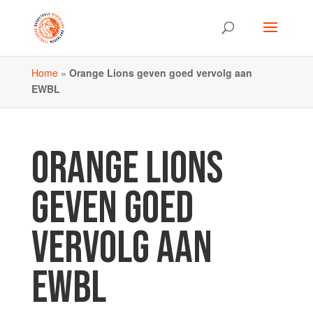
Home
»
Orange Lions geven goed vervolg aan
EWBL
ORANGE LIONS
GEVEN GOED
VERVOLG AAN
EWBL