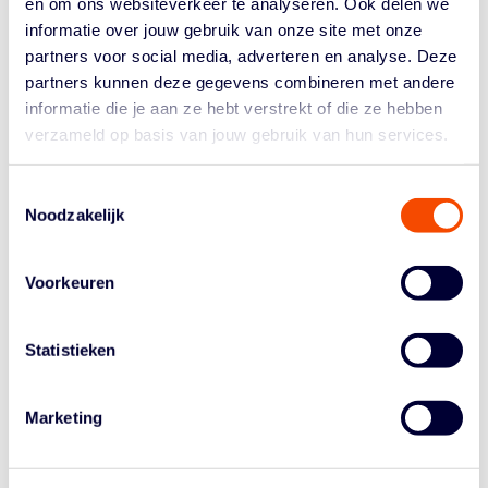
en om ons websiteverkeer te analyseren. Ook delen we
Rusland. In het eerste treffen op zaterdag schoten de
informatie over jouw gebruik van onze site met onze
Nederlandse vrouwen met 85-91 net tekort tegen de
partners voor social media, adverteren en analyse. Deze
organiserende club BC Nika. Noor Driessen werd met
21 punten (5 op 7), 4 rebounds en 4 steals van de bank
partners kunnen deze gegevens combineren met andere
af topscorer bij de Lions. Een dag later boekten Hakim
informatie die je aan ze hebt verstrekt of die ze hebben
Salem en zijn speelsters een fraaie 90-76 zege op
verzameld op basis van jouw gebruik van hun services.
Dynamo Moskou, dat 23 keer balverlies leed tegen de
straffe Nederlandse verdediging. Bij de Lions, die 12 op
Toestemmingsselectie
31 achter de driepuntslijn waren, was ditmaal Ilse Kuijt
Noodzakelijk
met 20 punten en 5 uit 9 drietjes topscorer. Zes
Nederlandse speelsters scoorden in de dubbele cijfers.
Voorkeuren
Salem: "Beide Russische tegenstanders speelden erg
fysiek gesteund door zeer fanatieke fans. Tegen Nika
slaagden we er na een sterke start niet in de voorsprong
Statistieken
vast te houden en gooiden we het zelf weg. In de video-
sessie de volgende ochtend hebben we samen goed
Marketing
gekeken wat we niet goed deden. Tegen Dynamo was
het wedstrijdbeeld hetzelfde, maar nu lukte het wel de
koppies er bij te houden en te winnen van een zeer