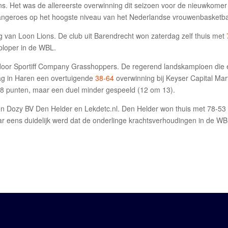
ns. Het was de allereerste overwinning dit seizoen voor de nieuwkomer
ngeroes op het hoogste niveau van het Nederlandse vrouwenbasketbal
g van Loon Lions. De club uit Barendrecht won zaterdag zelf thuis met
ploper in de WBL.
 door Sportiff Company Grasshoppers. De regerend landskampioen die
ag in Haren een overtuigende
38-64
overwinning bij Keyser Capital Mart
18 punten, maar een duel minder gespeeld (12 om 13).
sen Dozy BV Den Helder en Lekdetc.nl. Den Helder won thuis met 78-53
 eens duidelijk werd dat de onderlinge krachtsverhoudingen in de WBL