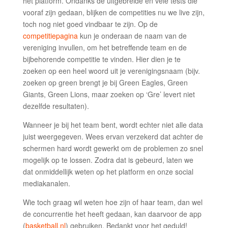
het platform. Ondanks de uitgebreide en vele tests die
vooraf zijn gedaan, blijken de competities nu we live zijn,
toch nog niet goed vindbaar te zijn. Op de
competitiepagina
kun je onderaan de naam van de
vereniging invullen, om het betreffende team en de
bijbehorende competitie te vinden. Hier dien je te
zoeken op een heel woord uit je verenigingsnaam (bijv.
zoeken op green brengt je bij Green Eagles, Green
Giants, Green Lions, maar zoeken op ‘Gre’ levert niet
dezelfde resultaten).
Wanneer je bij het team bent, wordt echter niet alle data
juist weergegeven. Wees ervan verzekerd dat achter de
schermen hard wordt gewerkt om de problemen zo snel
mogelijk op te lossen. Zodra dat is gebeurd, laten we
dat onmiddellijk weten op het platform en onze social
mediakanalen.
Wie toch graag wil weten hoe zijn of haar team, dan wel
de concurrentie het heeft gedaan, kan daarvoor de app
(
basketball.nl
) gebruiken. Bedankt voor het geduld!