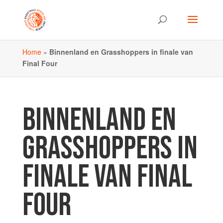
Home
»
Binnenland en Grasshoppers in finale van
Final Four
BINNENLAND EN
GRASSHOPPERS IN
FINALE VAN FINAL
FOUR