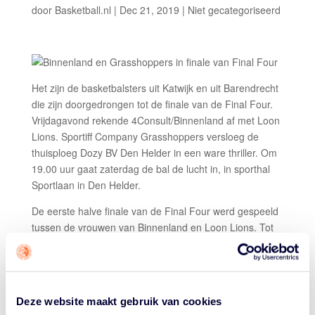
door
Basketball.nl
|
Dec 21, 2019
|
Niet gecategoriseerd
Het zijn de basketbalsters uit Katwijk en uit Barendrecht
die zijn doorgedrongen tot de finale van de Final Four.
Vrijdagavond rekende 4Consult/Binnenland af met Loon
Lions. Sportiff Company Grasshoppers versloeg de
thuisploeg Dozy BV Den Helder in een ware thriller. Om
19.00 uur gaat zaterdag de bal de lucht in, in sporthal
Sportlaan in Den Helder.
De eerste halve finale van de Final Four werd gespeeld
tussen de vrouwen van Binnenland en Loon Lions. Tot
aan ver in het derde kwart kon geen van beide teams
een gat slaan en de wedstrijd naar zich toetrekken. In
het vierde kwart was het Eline Kasius die met meerdere
scores op een voor rij 4Consult/Binnenland voor de
Deze website maakt gebruik van cookies
beslissing zorgde. Zij zou uiteindelijk goed zijn voor 22