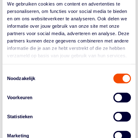
punten.
We gebruiken cookies om content en advertenties te
personaliseren, om functies voor social media te bieden
en om ons websiteverkeer te analyseren. Ook delen we
Driepunters Kuijt doen Den Helder de das om
informatie over jouw gebruik van onze site met onze
Het verschil tussen de Sportiff Company Grasshoppers
partners voor social media, adverteren en analyse. Deze
en Dozy BV Den Helder over de hele wedstrijd nooit
partners kunnen deze gegevens combineren met andere
groter geweest dan zeven punten. Het kwam er dan ook
informatie die je aan ze hebt verstrekt of die ze hebben
op aan wie zich in de slotfase het koelst wist te blijven.
verzameld op basis van jouw gebruik van hun services.
Aan de kant van Den Helder was Sarah Curran de
aanjager, die de thuisploeg keer op keer in de wedstrijd
Toestemmingsselectie
hield.
Noodzakelijk
Voor de Katwijkers speelde Ilse Kuijt een sleutelrol. Met
maar liefst 30 punten (waaronder vijf driepunters) was
Voorkeuren
ze belangrijk voor haar ploeg. Ook in de beslissende
fase bleef ze ijskoud raak schieten van achter de
driepuntslijn.
Statistieken
Marketing