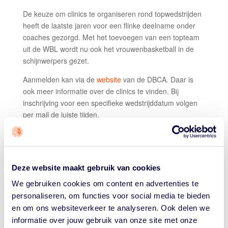
De keuze om clinics te organiseren rond topwedstrijden
heeft de laatste jaren voor een flinke deelname onder
coaches gezorgd. Met het toevoegen van een topteam
uit de WBL wordt nu ook het vrouwenbasketball in de
schijnwerpers gezet.
Aanmelden kan via de
website
van de DBCA. Daar is
ook meer informatie over de clinics te vinden. Bij
inschrijving voor een specifieke wedstrijddatum volgen
per mail de juiste tijden.
De kosten van de clinic bedragen voor leden van de
DBCA, BBCA en VBC 25,00 euro. Niet-leden betalen
35,00 euro. Je krijgt daarvoor toegang tot de wedstrijd,
Deze website maakt gebruik van cookies
simpele hand-outs (digitaal na gezonden) en een
eenvoudige broodmaaltijd.
We gebruiken cookies om content en advertenties te
personaliseren, om functies voor social media te bieden
Het tijdsschema (als de wedstrijd om 20.00 uur begint)
en om ons websiteverkeer te analyseren. Ook delen we
ziet er globaal als volgt uit:
informatie over jouw gebruik van onze site met onze