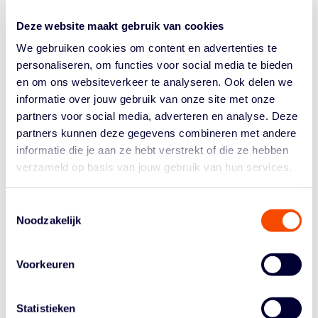
Landstede Hammers en de kwartfinale tussen Donar en
Zeeuw & Zeeuw Feyenoord Rotterdam.
Deze website maakt gebruik van cookies
Er is inmiddels een begin gemaakt met de kwartfinales,
We gebruiken cookies om content en advertenties te
die over twee duels gaan. Landstede won de eerste
personaliseren, om functies voor social media te bieden
ontmoeting in en tegen Leiden met 72-88 en Aris boekte
en om ons websiteverkeer te analyseren. Ook delen we
een ruime 86-57 thuiszege op Apollo Amsterdam in de
informatie over jouw gebruik van onze site met onze
heenwedstrijd.
partners voor social media, adverteren en analyse. Deze
partners kunnen deze gegevens combineren met andere
Carla de Liefde Trofee
informatie die je aan ze hebt verstrekt of die ze hebben
verzameld op basis van jouw gebruik van hun services.
In de strijd om de beker bij de vrouwen gaat de winnaar
van de wedstrijd Jolly Jumpers – Keijser Capital Martini
Sparks het in de halve finale opnemen tegen de winnaar
Toestemmingsselectie
Noodzakelijk
van de kwartfinale: Sportiff Company Grasshoppers –
Dozy BV Den Helder.
In de andere kwartfinales staan de Loon Lions
Voorkeuren
tegenover 4Consult Binnenland en nemen de BC
Utrecht Cangeroes het op tegen Lekdetec.nl. De
Statistieken
winnaars nemen het tegen elkaar op in de halve finale