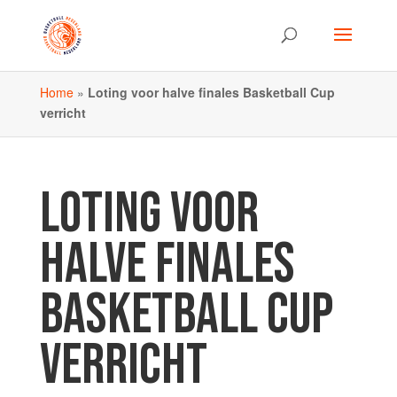
Home
»
Loting voor halve finales Basketball Cup
verricht
LOTING VOOR
HALVE FINALES
BASKETBALL CUP
VERRICHT