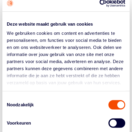
een 68-67 voorsprong en in de slotfase de zege in
veilige haven te loodsen. Ilse Kuijt was met 18 punten
topscorer bij Grasshoppers.
Deze website maakt gebruik van cookies
Van de achtervolgers liet alleen Dozy BV Den Helder
punten liggen. De Helderse formatie was zaterdag in
We gebruiken cookies om content en advertenties te
eigen huis niet opgewassen tegen Loon Lions. De
personaliseren, om functies voor social media te bieden
bezoeksters uit Landsmeer trokken het duel met 53-72
en om ons websiteverkeer te analyseren. Ook delen we
naar zich toe. De Lions staan derde op vier punten van
informatie over jouw gebruik van onze site met onze
koploper Grasshoppers met een wedstrijd meer
partners voor social media, adverteren en analyse. Deze
gespeeld.
partners kunnen deze gegevens combineren met andere
informatie die je aan ze hebt verstrekt of die ze hebben
Lekdetec.nl boekte in Bemmel een 35-53 zege bij
verzameld op basis van jouw gebruik van hun services.
nieuwkomer BC Utrecht Cangeroes en Jolly Jumpers
had thuis niet al te veel problemen met Keyser Capital
Martini Sparks. Het werd 74-52 voor de thuisploeg.
Toestemmingsselectie
Noodzakelijk
BASKETBALL CUP
Komende dinsdag en woensdag staan de kwartfinales
van de Basketball Cup bij de vrouwen op het
Voorkeuren
programma. Dinsdag spelen eerst BC Utrecht