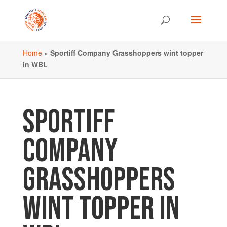
Home
»
Sportiff Company Grasshoppers wint topper
in WBL
SPORTIFF
COMPANY
GRASSHOPPERS
WINT TOPPER IN