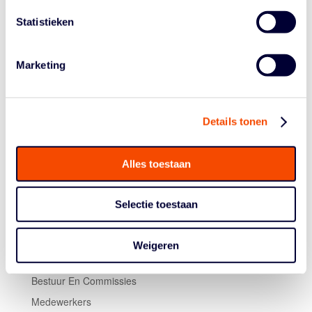
Cangeroes en Lekdetec.nl tegen elkaar. Woensdag
Statistieken
volgende de duels Loon Lions-4Consult/Binnenland,
Sportiff Company Grasshoppers-Dozy BV Den Helder en
Jolly Jumpers-Keijser Capital Martini Sparks.
Marketing
Foto Geert Bekker (Grasshoppers)
Details tonen
Alles toestaan
Selectie toestaan
Historie
Weigeren
Algemene Vergadering
Bestuur En Commissies
Medewerkers