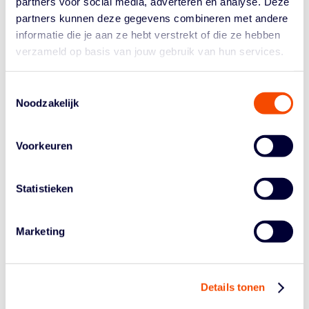
partners voor social media, adverteren en analyse. Deze
vervolgstap zou kunnen zijn."
partners kunnen deze gegevens combineren met andere
informatie die je aan ze hebt verstrekt of die ze hebben
Er is naast jou nog iemand toegevoegd. En dat is
verzameld op basis van jouw gebruik van hun services.
een bekende van jou; Ross Bekering.
"Dat is zeker een bekende van mij. Ik heb natuurlijk met
Ross samengespeeld in Leiden en in Groningen."
Toestemmingsselectie
Noodzakelijk
Had jij er nog een rol in dat hij erbij kwam?
"Daar heb ik wel een rol in gehad, ja. Ik ben dat 3×3
gaan bestuderen en nagedacht over wat het team mist.
Voorkeuren
Ik keek een wedstrijd van Team Edmonton en zag daar
een speler die erg op Ross leek qua postuur. Ik heb
Statistieken
altijd contact gehouden met Ross en dacht dat hij
misschien wel geïnteresseerd zou zijn. Ik wist dat hij nu
studeerde, maar richting het einde ging van zijn studie in
Marketing
Canada ging. Het was voor mij een geval ‘nooit
geschoten is altijd mis’, dus ik belde hem op. Toen
vertelde ik hem welke droom ik heb en welk traject ik in
zou gaan. En zei ik dat er misschien ook een rol was
Details tonen
voor hem om daarin aan te sluiten. Zodoende is het