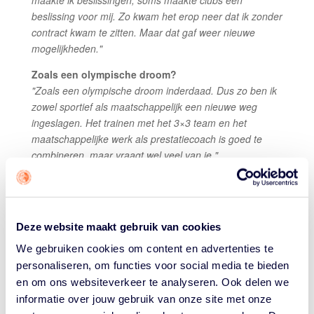
maakte ik beslissingen, soms maakte clubs een
beslissing voor mij. Zo kwam het erop neer dat ik zonder
contract kwam te zitten. Maar dat gaf weer nieuwe
mogelijkheden."
Zoals een olympische droom?
"Zoals een olympische droom inderdaad. Dus zo ben ik
zowel sportief als maatschappelijk een nieuwe weg
ingeslagen. Het trainen met het 3×3 team en het
maatschappelijke werk als prestatiecoach is goed te
combineren, maar vraagt wel veel van je."
Had je zusje Zoë
er nog een rol in? Die speelt al
langer 3×3.
"Het is grappig dat ik nu ‘de broer van' ben, waar Zoë
Deze website maakt gebruik van cookies
eerder ‘het zusje van’ was.
Ik heb natuurlijk veel
wedstrijden van haar gezien, maar ik volgde het toen
We gebruiken cookies om content en advertenties te
meer op afstand dan nu uiteraard. Maar uiteindelijk is
personaliseren, om functies voor social media te bieden
het zelf spelen van 3×3 de beste manier om erachter te
en om ons websiteverkeer te analyseren. Ook delen we
komen of het iets is dat bij je past. Op die manier heb ik
informatie over jouw gebruik van onze site met onze
het langzaam een beetje ontdekt, dat dit een mooie