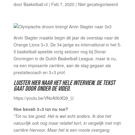
door
Basketball.nl
|
Feb 7, 2020
|
Niet gecategoriseerd
Arvin Slagter maakte begin dit jaar de overstap naar de
Orange Lions 3×3. De 34-jarige ex-international in het 5-
5 basketball speelde vorig seizoen nog bij Donar
Groningen in de Dutch Basketball League, maar is nu,
na een imposante carrière, aan de slag gegaan als
prestatiecoach en 3×3 prof.
LUISTER HIER NAAR HET HELE INTERVIEW. DE TEKST
GAAT DOOR ONDER DE VIDEO.
https://youtu.be/VNoA5bXQ9_U
Hoe bevalt 3×3 tot nu toe?
"Tot nu toe goed. Het is wel echt anders. Ik doe het
natuurlijk ook nog maar relatief kort, in vergelijk met mijn
carrière hiervoor. Maar het is een mooie overgang.