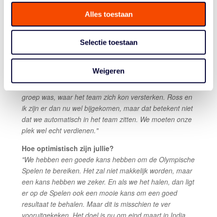
balletje gaan rollen."
Alles toestaan
En hoe gaat het nu binnen het team? Je had
natuurlijk Jesper, Aron, Dimeo en Sjoerd al. Heerst
Selectie toestaan
er een gezonde concurrentie?
"Ik denk dat er zeker een gezonde concurrentie is. Tot
Weigeren
nu toe heeft iedereen onze toevoeging goed opgepakt.
Ik denk ook dat er misschien een beetje vraag vanuit de
groep was, waar het team zich kon versterken. Ross en
ik zijn er dan nu wel bijgekomen, maar dat betekent niet
dat we automatisch in het team zitten. We moeten onze
plek wel echt verdienen."
Hoe optimistisch zijn jullie?
"We hebben een goede kans hebben om de Olympische
Spelen te bereiken. Het zal niet makkelijk worden, maar
een kans hebben we zeker. En als we het halen, dan ligt
er op de Spelen ook een mooie kans om een goed
resultaat te behalen. Maar dit is misschien te ver
vooruitgekeken. Het doel is nu om eind maart in India