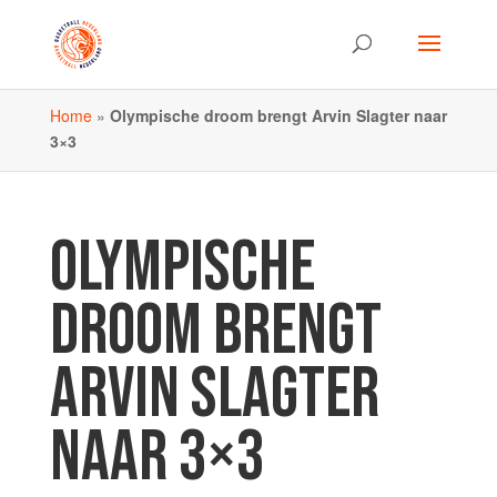
Home
»
Olympische droom brengt Arvin Slagter naar
3×3
OLYMPISCHE
DROOM BRENGT
ARVIN SLAGTER
NAAR 3×3