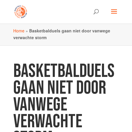
Home
»
Basketbalduels gaan niet door vanwege
verwachte storm
BASKETBALDUELS
GAAN NIET DOOR
VANWEGE
VERWACHTE