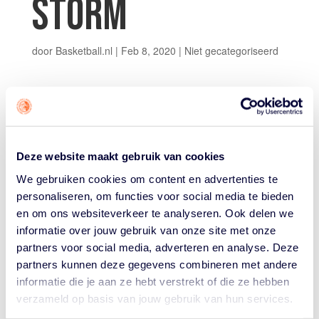
STORM
door
Basketball.nl
|
Feb 8, 2020
|
Niet gecategoriseerd
Vanwege de aangekondigde storm Ciara en de door het
Deze website maakt gebruik van cookies
KNMI afgegeven waarschuwing 'code oranje' heeft de
Nederlandse Basketball Bond besloten alle wedstrijden
We gebruiken cookies om content en advertenties te
voor zondag 9 februari uit het programma te halen. Dit
personaliseren, om functies voor social media te bieden
geldt voor zowel de landelijke als de
en om ons websiteverkeer te analyseren. Ook delen we
afdelingswedstrijden. Alle clubs en scheidsrechters
informatie over jouw gebruik van onze site met onze
worden vandaag geïnformeerd. De wedstrijden moeten
partners voor social media, adverteren en analyse. Deze
op een later moment worden ingehaald. Alleen de
partners kunnen deze gegevens combineren met andere
wedstrijd in de Dutch Basketball League tussen Donar
informatie die je aan ze hebt verstrekt of die ze hebben
en Den Helder Suns gaat wel door.
verzameld op basis van jouw gebruik van hun services.