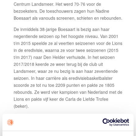
Centrum Landsmeer. Het werd 70-76 voor de
bezoeksters. De toeschouwers zagen hun Nadine
Boesaart als vanouds screenen, schieten en rebounden.
De inmiddels 38-jarige Boesaart is bezig aan haar
negentiende seizoen op het hoogste niveau. Van 2001
t/m 2015 speelde ze al veertien seizoenen voor de Lions
in de eredivisie, waarna ze voor twee seizoenen (2015
t/m 2017) naar Den Helder verhuisde. In het seizoen
2017/2018 keerde ze weer terug bij de club uit
Landsmeer, waar ze nu bezig is aan haar zeventiende
seizoen. In haar carrière als eredivisiebasketbalster
scoorde ze tot nu toe 2209 punten en pakte ze 1805
rebounds. Ze werd vier kampioen van Nederland met de
Lions en pakte vijf keer de Carla de Liefde Trofee
(beker).
Haar huidige coach Thijs Volmer, beschouwt zijn ervaren
center als de barometer van de ploeg. "Als zij blij is, dan
is de ploeg blij. En als Nadine's gezicht wat minder