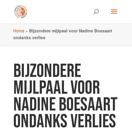
Home
»
Bijzondere mijlpaal voor Nadine Boesaart
ondanks verlies
BIJZONDERE
MIJLPAAL VOOR
NADINE BOESAART
ONDANKS VERLIES