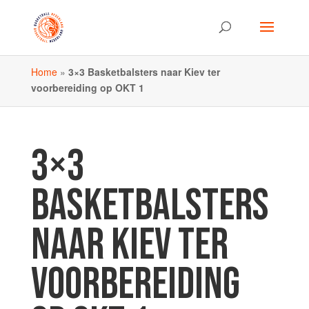
Home
»
3×3 Basketbalsters naar Kiev ter
voorbereiding op OKT 1
3×3
BASKETBALSTERS
NAAR KIEV TER
VOORBEREIDING