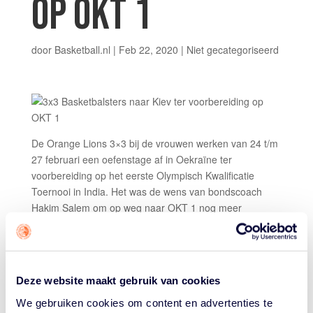
OP OKT 1
door
Basketball.nl
|
Feb 22, 2020
|
Niet gecategoriseerd
De Orange Lions 3×3 bij de vrouwen werken van 24 t/m
27 februari een oefenstage af in Oekraïne ter
voorbereiding op het eerste Olympisch Kwalificatie
Toernooi in India. Het was de wens van bondscoach
Hakim Salem om op weg naar OKT 1 nog meer
wedstrijden te spelen en met hulp van de bond van
Oekraïne gaat dat gebeuren.
De Nederlandse delegatie vertrekt maandag 24 februari
Deze website maakt gebruik van cookies
naar Kiev en keert donderdag 27 februari weer terug.
Op dinsdag en woensdag wordt een toernooi gespeeld
We gebruiken cookies om content en advertenties te