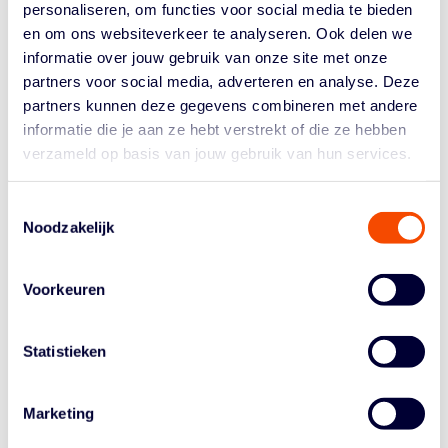
met twee selectieteams van Oekraïne en mogelijk nog
personaliseren, om functies voor social media te bieden
een aantal lokale 3×3 teams. Zelf zijn de Orange Lions
en om ons websiteverkeer te analyseren. Ook delen we
daar met twee teams. Het eerste team bestaat uit de
informatie over jouw gebruik van onze site met onze
vier voor OKT 1 geselecteerde speelsters: Loyce
partners voor social media, adverteren en analyse. Deze
Bettonvil, Jill Bettonvil, Noor Driessen en Ilse Kuijt. Team
partners kunnen deze gegevens combineren met andere
2 wordt gevormd door Esther Fokke, Charlotte van
informatie die je aan ze hebt verstrekt of die ze hebben
Kleef, Fleur Kuijt en Karin Kuijt.
verzameld op basis van jouw gebruik van hun services.
Salem: "We zijn nu vooral nog bezig om ons spel te
verbeteren, zowel in aanvallend als verdedigend
Toestemmingsselectie
opzicht. We gaan in Oekraïne focussen op het ritme in
Noodzakelijk
de aanval en een agressieve manier van verdedigen.
Na het toernooi in Frankrijk ben ik benieuwd of we in
Voorkeuren
Kiev stappen kunnen zetten op weg naar het eerste
OKT in India."
Statistieken
Marketing