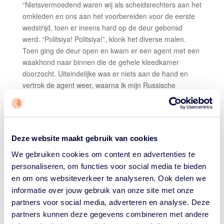
“Nietsvermoedend waren wij als scheidsrechters aan het
omkleden en ons aan het voorbereiden voor de eerste
wedstrijd, toen er ineens hard op de deur gebonsd
werd: “Politsiya! Politsiya!”, klonk het diverse malen.
Toen ging de deur open en kwam er een agent met een
waakhond naar binnen die de gehele kleedkamer
doorzocht. Uiteindelijke was er niets aan de hand en
vertrok de agent weer, waarna ik mijn Russische
collega’s raar aankeek. Zij gaven aan dat dit in Rusland
gebruikelijk was.”
Kestein en Witvliet hadden samen de eer om de
kwartfinale te fluiten die in Amsterdam werd gespeeld.
Deze website maakt gebruik van cookies
Kestein: “Maurits en ik mochten allebei één kwartfinale
We gebruiken cookies om content en advertenties te
leiden. Omdat de twee wedstrijden in Amsterdam
personaliseren, om functies voor social media te bieden
werden gespeeld, hoefden wij als scheidsrechters
en om ons websiteverkeer te analyseren. Ook delen we
gelukkig niet helemaal af te reizen naar Siberië. Ik
informatie over jouw gebruik van onze site met onze
mocht op woensdagavond de eerste wedstrijd in de
partners voor social media, adverteren en analyse. Deze
serie fluiten. Na meerdere toernooien in verschillende
partners kunnen deze gegevens combineren met andere
Oostbloklanden gefloten te hebben was het ontzettend