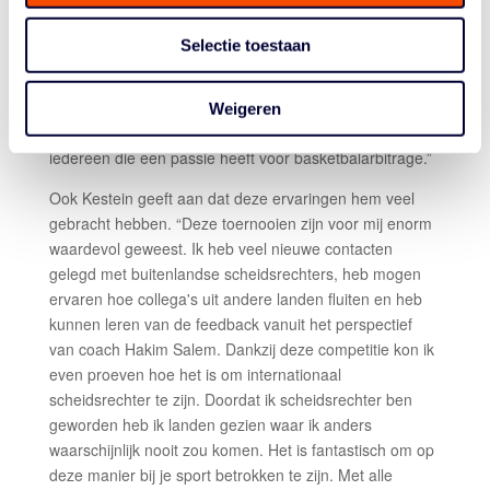
Litouwen, Letland, Wit-Rusland en Rusland gefloten. Dit
waren stuk voor stuk fantastische ervaringen die ik weer
Selectie toestaan
meeneem in mijn handelen als scheidsrechter in
Nederland. Het leuke van het fluiten de laatste jaren is
voor mij de groeiende ambiance waarin ik mag acteren,
Weigeren
zowel nationaal als internationaal. Die ervaring gun ik
iedereen die een passie heeft voor basketbalarbitrage.”
Ook Kestein geeft aan dat deze ervaringen hem veel
gebracht hebben. “Deze toernooien zijn voor mij enorm
waardevol geweest. Ik heb veel nieuwe contacten
gelegd met buitenlandse scheidsrechters, heb mogen
ervaren hoe collega's uit andere landen fluiten en heb
kunnen leren van de feedback vanuit het perspectief
van coach Hakim Salem. Dankzij deze competitie kon ik
even proeven hoe het is om internationaal
scheidsrechter te zijn. Doordat ik scheidsrechter ben
geworden heb ik landen gezien waar ik anders
waarschijnlijk nooit zou komen. Het is fantastisch om op
deze manier bij je sport betrokken te zijn. Met alle