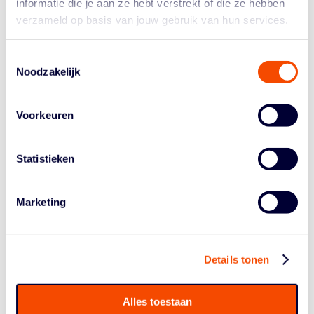
informatie die je aan ze hebt verstrekt of die ze hebben
leuk om zo'n wedstrijd in eigen land te mogen fluiten.”
verzameld op basis van jouw gebruik van hun services.
Witvliet: “Het was een grote eer om van alle
internationale EWBL-scheidsrechters genomineerd te
Toestemmingsselectie
worden voor de kwartfinales. Ik heb een bijzonder
Noodzakelijk
intense wedstrijd gefloten tussen de Orange Lions en
het Russische Novosibirsk. Ondanks dat Nederland in
de eerste kwartfinale een achterstand had opgelopen,
Voorkeuren
zat deze tweede wedstrijd vol met emotie en vechtlust.
Hierdoor was het een hele aantrekkelijke wedstrijd om te
Statistieken
fluiten. Nederland verloor uiteindelijk met twee punten.”
Beiden geven aan veel geleerd te hebben tijdens hun
Marketing
reizen door Europa. “Als scheidsrechter is het enorm
belangrijk om voor je ontwikkeling mee te doen aan
(internationale) basketbaltoernooien en basketbalclinics
voor scheidsrechters”, aldus Witvliet. “Zelf ben ik de
Details tonen
afgelopen jaren naar heel veel toernooien geweest,
onder andere in Zweden, België en Duitsland.
Daarnaast heb ik voor de EWBL en EGBL ook in
Alles toestaan