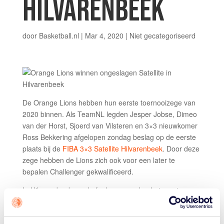
HILVARENBEEK
door
Basketball.nl
|
Mar 4, 2020
|
Niet gecategoriseerd
De Orange Lions hebben hun eerste toernooizege van
2020 binnen. Als TeamNL legden Jesper Jobse, Dimeo
van der Horst, Sjoerd van Vilsteren en 3×3 nieuwkomer
Ross Bekkering afgelopen zondag beslag op de eerste
plaats bij de
FIBA 3×3 Satellite Hilvarenbeek
. Door deze
zege hebben de Lions zich ook voor een later te
bepalen Challenger gekwalificeerd.
In Hilvarenbeek vond afgelopen zondag het eerste
3x3NL Endorsed event plaats als onderdeel van de
nieuwe 3x3NL Tour. Op het programma stond ook een