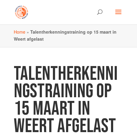
Home
»
Talentherkenningstraining op 15 maart in
Weert afgelast
TALENTHERKENNI
NGSTRAINING OP
15 MAART IN
WEERT AFGELAST