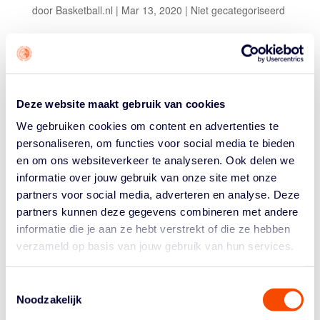
door
Basketball.nl
|
Mar 13, 2020
|
Niet gecategoriseerd
Deze website maakt gebruik van cookies
Vanwege de recente ontwikkelingen rondom het
coronavirus gaat de
Talentherkenningstraining
in de
We gebruiken cookies om content en advertenties te
afdeling Zuid voor meisjes, geboren in 2005 t/m 2008,
personaliseren, om functies voor social media te bieden
komende zaterdag 15 maart in Weert niet door. De
en om ons websiteverkeer te analyseren. Ook delen we
training van 5 april voor jongens, geboren in 2006 t/m
informatie over jouw gebruik van onze site met onze
2008, in Breda wordt verschoven naar 26 april.
partners voor social media, adverteren en analyse. Deze
partners kunnen deze gegevens combineren met andere
informatie die je aan ze hebt verstrekt of die ze hebben
verzameld op basis van jouw gebruik van hun services.
Toestemmingsselectie
Noodzakelijk