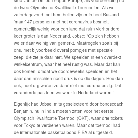
stop van de United League Europe, als voorbereiding op
de twee Olympische Kwalificatie Toernooien. Als we
zaterdagavond met hem bellen zijn er in heel Rusland
'maar' 47 personen met het coronavirus besmet,
opmerkelijk weinig voor een land dat ruim vierhonderd
keer groter is dan Nederland. Jobse: "Op zich hebben
we er daar weinig van gemerkt. Maatregelen zoals bij
ons, met bijvoorbeeld overal pompjes met speciale
zeep, die zie je daar niet. We speelden in een overdekt
winkelcentrum, waar het heel rustig was. Maar dat kan
ook komen, omdat we doordeweeks speelden en het
daar dan misschien nooit druk is op die dagen. Hoe dan
ook, heel erg waren ze daar niet met corona bezig. Dat
veranderde pas toen we weer in Nederland waren."
Eigenlijk had Jobse, mits geselecteerd door bondscoach
Benjamin, nu in India moeten zitten voor het eerste
Olympisch Kwalificatie Toernooi (OKT), waar drie tickets
voor Tokyo te verdienen waren. Maar dat toernooi had
de internationale basketbalbond FIBA al uitgesteld.