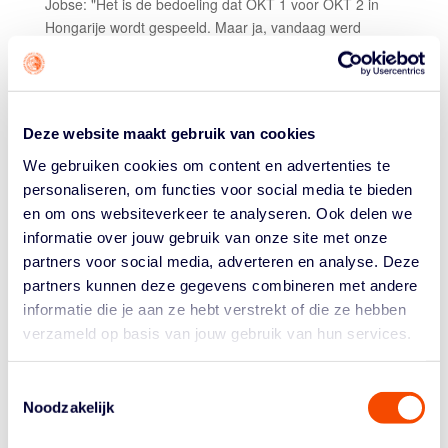
Jobse: "Het is de bedoeling dat OKT 1 voor OKT 2 in
Hongarije wordt gespeeld. Maar ja, vandaag werd
bekend dat de start van de Giro d'Italia in Hongarije is
uitgesteld, omdat dat daar de noodtoestand is
afgekondigd. Als ze daar op 9 mei al niet gaan fietsen,
dan zie ik ons ook niet van 24 t/m 26 april een OKT in
Deze website maakt gebruik van cookies
Hongarije spelen, laat staan dat daarvoor nog ergens
een OKT 1 wordt gespeeld. Je hebt het over een stuk
We gebruiken cookies om content en advertenties te
over dertig teams – mannen en vrouwen – die aan de
personaliseren, om functies voor social media te bieden
OKT's mee gaan doen, het is geen toernooitje met acht
en om ons websiteverkeer te analyseren. Ook delen we
landen. De spelers en speelsters moeten overal
informatie over jouw gebruik van onze site met onze
vandaan komen en reizen. Hoe doe je dat met landen
partners voor social media, adverteren en analyse. Deze
die op slot zitten? En wie wil er überhaupt nog een OKT
partners kunnen deze gegevens combineren met andere
organiseren in deze situatie!?"
informatie die je aan ze hebt verstrekt of die ze hebben
verzameld op basis van jouw gebruik van hun services.
Onzekerheid troef dus voor de inmiddels 35-jarige
basketballer met een olympische droom. Op de vraag of
hij en de andere Orange Lions in de 3×3 selectie door
Toestemmingsselectie
Noodzakelijk
blijven trainen, blijft Jobse het antwoord schuldig.
"Goede vraag. We hebben allemaal onze input