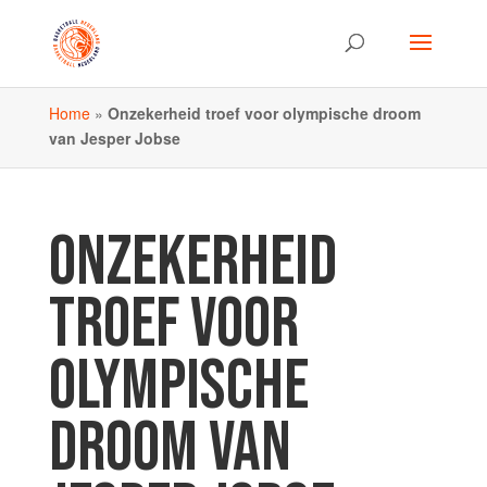
Home
»
Onzekerheid troef voor olympische droom
van Jesper Jobse
ONZEKERHEID
TROEF VOOR
OLYMPISCHE
DROOM VAN