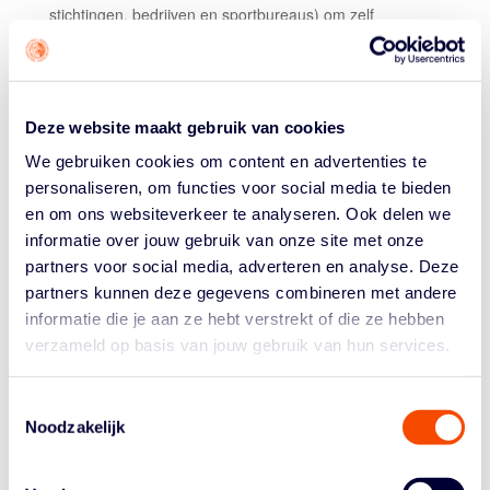
stichtingen, bedrijven en sportbureaus) om zelf
zogenaamde Endorsed events te organiseren.
Samen vormen de 3x3NL Masters en de Endorsed
events de 3x3NL Tour. Op 1 maart jl. werd in
Deze website maakt gebruik van cookies
Hilvarenbeek al het allereerste indoor Endorsed event
georganiseerd door basketbalvereniging Biks Shots.
We gebruiken cookies om content en advertenties te
Eind april zou in Zwanenburg het volgende indoor
personaliseren, om functies voor social media te bieden
Endorsed event plaatsvinden. In overleg met de lokale
en om ons websiteverkeer te analyseren. Ook delen we
organisatie is besloten dit evenement geen doorgang te
informatie over jouw gebruik van onze site met onze
laten vinden en te kijken naar een nieuwe datum later in
partners voor social media, adverteren en analyse. Deze
het jaar.
partners kunnen deze gegevens combineren met andere
informatie die je aan ze hebt verstrekt of die ze hebben
Op dit moment is de kalender voor het outdoor seizoen
verzameld op basis van jouw gebruik van hun services.
zo goed als rond. De voorbereidingen voor de events
lopen ook gewoon nog door. Door alle ontwikkelingen
wordt gewacht met de communicatie tot er meer
Toestemmingsselectie
zekerheid is dat de evenementen daadwerkelijk door
Noodzakelijk
kunnen gaan.
De organisatoren van de 3x3NL Tour hebben de intentie