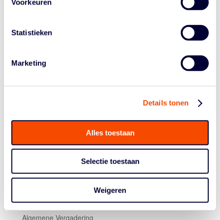
Voorkeuren
uitgesproken om de Tour te organiseren, mits de
veiligheid van alle betrokkenen gegarandeerd kan
worden. Of overige events door kunnen gaan hangt
Statistieken
vanzelfsprekend af van eventuele maatregelen rondom
het coronavirus die komende tijd worden genomen en
Marketing
wat vanaf 6 april de richtlijnen van de overheid zijn.
Communicatie daarover volgt na overleg met alle
betrokkenen. Houd daarvoor onze
communicatiekanalen in de gaten.
Details tonen
Alles toestaan
Selectie toestaan
Weigeren
Historie
Algemene Vergadering