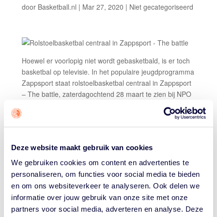
door
Basketball.nl
|
Mar 27, 2020
|
Niet gecategoriseerd
Hoewel er voorlopig niet wordt gebasketbald, is er toch
basketbal op televisie. In het populaire jeugdprogramma
Zappsport staat rolstoelbasketbal centraal in Zappsport
– The battle, zaterdagochtend 28 maart te zien bij NPO
Zapp.
De twee deelnemende basisschoolteams stonden voor
een uitdaging, want de kinderen moesten niet alleen
leren basketballen maar ook handig worden met een
Deze website maakt gebruik van cookies
sportrolstoel. Daarbij werden ze geholpen door twee
We gebruiken cookies om content en advertenties te
rolstoelbasketballers: Mike Graffijland en Dagmar van
personaliseren, om functies voor social media te bieden
Hinte.
en om ons websiteverkeer te analyseren. Ook delen we
De presentatoren Ron Boszhard en Britt Dekker hadden
informatie over jouw gebruik van onze site met onze
hun teams dit keer op basisschool De Ark in Almere
partners voor social media, adverteren en analyse. Deze