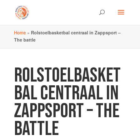
Home
»
Rolstoelbasketbal centraal in Zappsport –
The battle
ROLSTOELBASKET
BAL CENTRAAL IN
ZAPPSPORT – THE
BATTLE