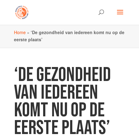
Home
»
‘De gezondheid van iedereen komt nu op de
eerste plaats’
‘DE GEZONDHEID
VAN IEDEREEN
KOMT NU OP DE
EERSTE PLAATS’