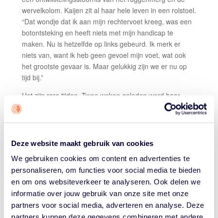
wervelkolom. Kaijen zit al haar hele leven in een rolstoel.
“Dat wondje dat ik aan mijn rechtervoet kreeg, was een
botontsteking en heeft niets met mijn handicap te
maken. Nu is hetzelfde op links gebeurd. Ik merk er
niets van, want ik heb geen gevoel mijn voet, wat ook
het grootste gevaar is. Maar gelukkig zijn we er nu op
tijd bij.”
Het zijn rare tijden. Twee weken geleden werd haar
gevraagd halsoverkop Papendal te verlaten. Het
nationale sportcentrum ging op dinsdag 17 maart dicht,
een dag eerder haalde ze nog snel wat spullen op in
haar woonruimte op Papendal Klein Warnsborn, waar ze
Deze website maakt gebruik van cookies
samen met andere atleten woont. “We waren volop aan
We gebruiken cookies om content en advertenties te
het trainen met de talentenselectie van het CTO en de
personaliseren, om functies voor social media te bieden
nationale selectie. Onze coaches Gertjan van der
en om ons websiteverkeer te analyseren. Ook delen we
Linden en Irene Sloof hielden ons voortdurend op de
informatie over jouw gebruik van onze site met onze
hoogte van de ontwikkelingen en we volgden natuurlijk
partners voor social media, adverteren en analyse. Deze
zelf ook het nieuws. De maatregelen werden steeds
partners kunnen deze gegevens combineren met andere