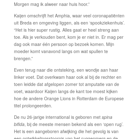
Morgen mag ik alweer naar huis hoor.”
Kaijen omschrijft het Amphia, waar veel coronapatiënten
uit Breda en omgeving liggen, als een ‘spookziekenhuis’.
“Het is hier super rustig. Alles gaat er heel streng aan
toe. Als je verkouden bent, kom je er niet in. Er mag per
dag ook maar één persoon op bezoek komen. Mijn
moeder komt vanavond langs om wat spullen te
brengen.”
Even terug naar die ontsteking, een wondje aan haar
linker voet. Dat overkwam haar ook al bij de rechter en
toen leidde dat afgelopen zomer tot amputatie van de
voet, waardoor Kaijen langs de kant toe moest kijken
hoe de andere Orange Lions in Rotterdam de Europese
titel prolongeerden.
De nu 26-jarige international is geboren met
spina
bifida
, bij de meeste mensen bekend als een ‘open rug’.
Het is een aangeboren afwijking die het gevolg is van
een ontwikkelingsstoornis van het ruggenmerg en de