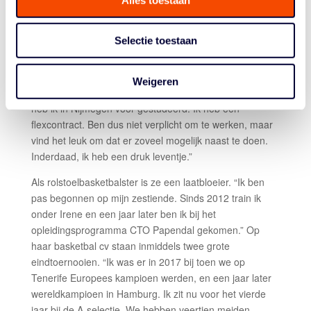
Rahden ’96. Doordeweeks trainen op Papendal, op
vrijdag samen met teamgenote Bo Kramer in de auto
Selectie toestaan
naar Noord-Duitsland, op zaterdag spelen en zondag
weer terug. En dan ziet Amy Kaijen ook nog kans om bij
zorginstelling De Driestroom in Arnhem in de
Weigeren
dagbesteding met ouderen aan de slag te gaan. “Daar
heb ik in Nijmegen voor gestudeerd. Ik heb een
flexcontract. Ben dus niet verplicht om te werken, maar
vind het leuk om dat er zoveel mogelijk naast te doen.
Inderdaad, ik heb een druk leventje.”
Als rolstoelbasketbalster is ze een laatbloeier. “Ik ben
pas begonnen op mijn zestiende. Sinds 2012 train ik
onder Irene en een jaar later ben ik bij het
opleidingsprogramma CTO Papendal gekomen.” Op
haar basketbal cv staan inmiddels twee grote
eindtoernooien. “Ik was er in 2017 bij toen we op
Tenerife Europees kampioen werden, en een jaar later
wereldkampioen in Hamburg. Ik zit nu voor het vierde
jaar bij de A-selectie. We hebben veertien meiden,