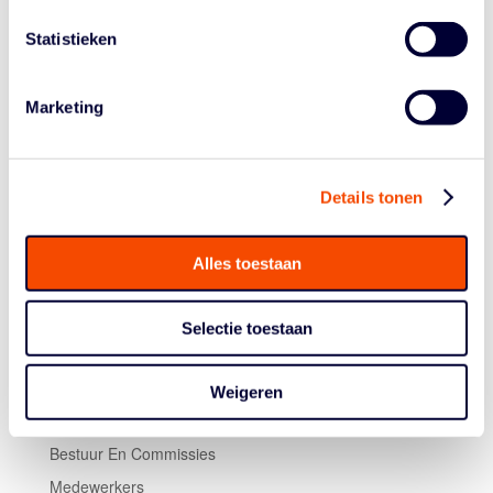
‘Europese basketbalnorm’ betekent en wat ervoor nodig
is als je je als speler wilt meten met het Europese
Statistieken
topniveau. Het is spijtig dat we afscheid moeten nemen
van Marco, maar danken hem voor zijn inzet de
afgelopen twee jaar. We gaan op zoek naar een goede
Marketing
vervanger, die de kwaliteit van het programma verder
kan uitbouwen.”
Details tonen
Alles toestaan
Selectie toestaan
Historie
Weigeren
Algemene Vergadering
Bestuur En Commissies
Medewerkers