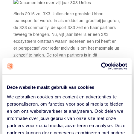
Sinds 2016 zet 3X3 Unites deze grootste Urban
teamsport ter wereld in als middel om groei bij jongeren,
de 3X3 community, de sport 3X3 zelf én haar partners
teweeg te brengen. Nu, vijf jaar later is er een 3X3
ecosysteem ontstaan waarin iedereen een rol heeft en
er perspectief voor ieder individu is om het maximale uit
zichzelf te halen. De rol van partners is in dit
ecosysteem ook erg belangrijk. De partners van 3X3
Unites bieden middelen, ervaringen en dus kansen waar
jongeren in de 3X3 community van kunnen profiteren.
Om nu, na vijf jaar nog meer een beeld van deze impact
Deze website maakt gebruik van cookies
te geven, is door 3X3 Unites en Beemflights deze short
We gebruiken cookies om content en advertenties te
docu gemaakt. Van 6 jongeren delen we een portret,
personaliseren, om functies voor social media te bieden
allemaal met hun authentieke verhaal, ondersteund
en om ons websiteverkeer te analyseren. Ook delen we
door een bevlogen team. We blikken terug op enkele
informatie over jouw gebruik van onze site met onze
ontwikkelingen die 3X3 Unites heeft gemaakt en kijken
partners voor social media, adverteren en analyse. Deze
met gepaste trots vooruit naar een kansrijke toekomst
partners kunnen deze gegevens combineren met andere