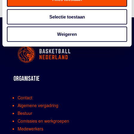
Selectie toestaan
Weigeren
ORGANISATIE
Contact
Algemene vergadring
Bestuur
Comissies en werkgroepen
Medewerkers