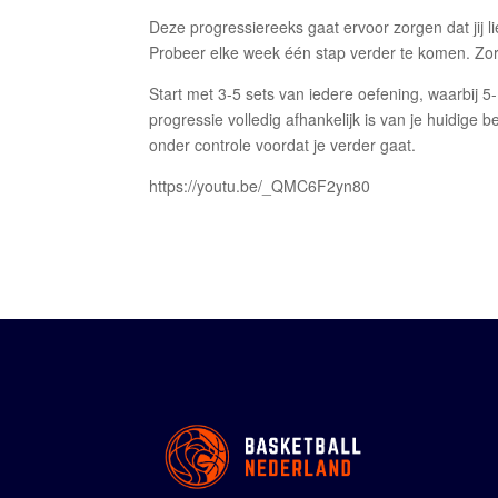
Deze progressiereeks gaat ervoor zorgen dat jij l
Probeer elke week één stap verder te komen. Zor
Start met 3-5 sets van iedere oefening, waarbij 5-
progressie volledig afhankelijk is van je huidige 
onder controle voordat je verder gaat.
https://youtu.be/_QMC6F2yn80