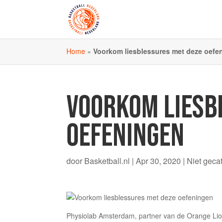
Home
»
Voorkom liesblessures met deze oefe
VOORKOM LIESB
OEFENINGEN
door
Basketball.nl
|
Apr 30, 2020
|
Niet geca
Physiolab Amsterdam, partner van de Orange Lions