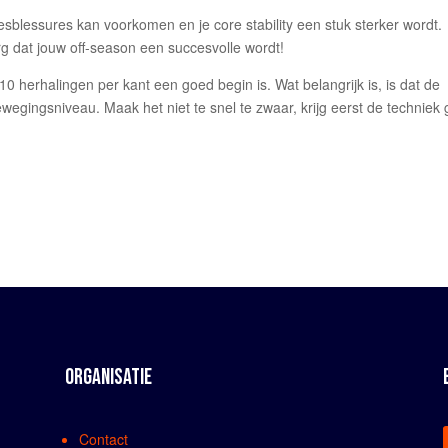
iesblessures kan voorkomen en je core stability een stuk sterker wordt.
g dat jouw off-season een succesvolle wordt!
10 herhalingen per kant een goed begin is. Wat belangrijk is, is dat de
bewegingsniveau. Maak het niet te snel te zwaar, krijg eerst de techniek
ORGANISATIE
Contact