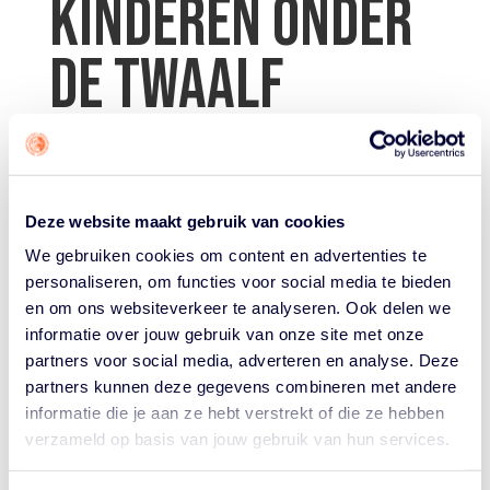
KINDEREN ONDER
DE TWAALF
door
Basketball.nl
|
May 6, 2020
| Uncategorized
Deze website maakt gebruik van cookies
We gebruiken cookies om content en advertenties te
personaliseren, om functies voor social media te bieden
In Amsterdam, Heerenveen en Amersfoort wordt er op
en om ons websiteverkeer te analyseren. Ook delen we
verschillende pleintjes weer gebasketbald. 3×3 Unites
informatie over jouw gebruik van onze site met onze
organiseert meerdere keren per week samenkomsten
partners voor social media, adverteren en analyse. Deze
voor jeugdige basketballers tot twaalf jaar.
Dit past
binnen de richtlijnen omtrent versoepeling die vanaf 29
partners kunnen deze gegevens combineren met andere
april gelden.
informatie die je aan ze hebt verstrekt of die ze hebben
verzameld op basis van jouw gebruik van hun services.