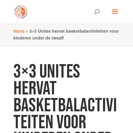
Home
»
3×3 Unites hervat basketbalactiviteiten voor
kinderen onder de twaalf
3×3 UNITES
HERVAT
BASKETBALACTIVI
TEITEN VOOR