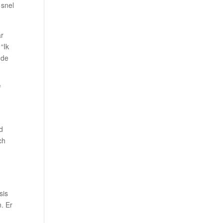
 snel
ar
“Ik
 de
f
d
ch
sis
n. Er