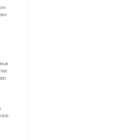
kom
aten
 leuk
 het
ader
n
eclub