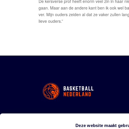
De kersverse prof heeft enorm veel zin in haar ni
gaan. Maar aan de andere kant ben ik ook wel ban
ver. Mijn ouders zeiden al dat ze vaker zullen la
lieve ouders.”
Deze website maakt gebru