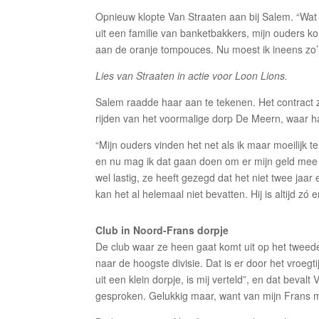
Opnieuw klopte Van Straaten aan bij Salem. “Wat w
uit een familie van banketbakkers, mijn ouders k
aan de oranje tompouces. Nu moest ik ineens zo’
Lies van Straaten in actie voor Loon Lions.
Salem raadde haar aan te tekenen. Het contract z
rijden van het voormalige dorp De Meern, waar h
“Mijn ouders vinden het net als ik maar moeilijk t
en nu mag ik dat gaan doen om er mijn geld mee 
wel lastig, ze heeft gezegd dat het niet twee jaa
kan het al helemaal niet bevatten. Hij is altijd zó
Club in Noord-Frans dorpje
De club waar ze heen gaat komt uit op het tweed
naar de hoogste divisie. Dat is er door het vroegt
uit een klein dorpje, is mij verteld”, en dat beval
gesproken. Gelukkig maar, want van mijn Frans mo