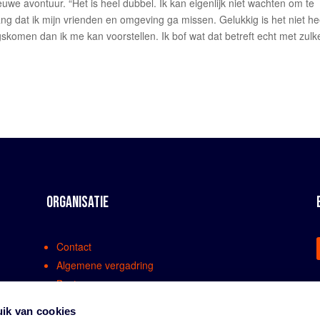
euwe avontuur. “Het is heel dubbel. Ik kan eigenlijk niet wachten om te
g dat ik mijn vrienden en omgeving ga missen. Gelukkig is het niet he
ngskomen dan ik me kan voorstellen. Ik bof wat dat betreft echt met zulk
ORGANISATIE
Contact
Algemene vergadring
Bestuur
Comissies en werkgroepen
ik van cookies