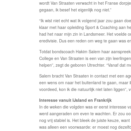
wordt Van Straaten verwacht in het Franse dorpje E
gegaan, ik besef het eigenlijk nog niet.”
“Ik wist niet echt wat ik volgend jaar zou gaan do
klaar met haar opleiding Sport & Coaching aan het
had het naar mijn zin in Landsmeer. Het voelde o
eredivisie. Dus een reden om weg te gaan was er 
Totdat bondscoach Hakim Salem haar aanspreekt 
College en Van Straaten is een van zijn leerlingen
helpen”, zegt de geboren Utrechter. “Vanaf dat m
Salem bracht Van Straaten in contact met een age
een wens om naar het buitenland te gaan, maar i
voordeed, kon ik die natuurlijk niet laten liggen”
Interesse vanuit IJsland en Frankrijk
In de weken die volgden was er eerst interesse v
werd aangeraden om even te wachten. Er zou ook i
nog vrij stabiel is. Het bleek de juiste keuze, w
was alleen een voorwaarde: er moest nog dezelf