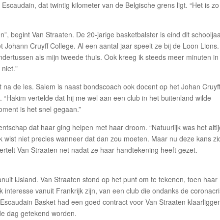
scaudain, dat twintig kilometer van de Belgische grens ligt. “Het is zo
en”, begint Van Straaten. De 20-jarige basketbalster is eind dit schoolja
 Johann Cruyff College. Al een aantal jaar speelt ze bij de Loon Lions. 
ndertussen als mijn tweede thuis. Ook kreeg ik steeds meer minuten in
niet."
na de les. Salem is naast bondscoach ook docent op het Johan Cruyf
. “Hakim vertelde dat hij me wel aan een club in het buitenland wilde
oment is het snel gegaan.”
ntschap dat haar ging helpen met haar droom. “Natuurlijk was het altij
k wist niet precies wanneer dat dan zou moeten. Maar nu deze kans zi
, vertelt Van Straaten net nadat ze haar handtekening heeft gezet.
anuit IJsland. Van Straaten stond op het punt om te tekenen, toen haar
nteresse vanuit Frankrijk zijn, van een club die ondanks de coronacri
ant Escaudain Basket had een goed contract voor Van Straaten klaarligge
de dag getekend worden.