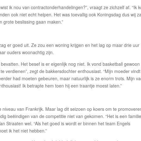
ist ik nou van contractonderhandelingen?”, vraagt ze zichzelf af. “Ik 
onden ook niet echt helpen. Het was toevallig ook Koningsdag dus wij z
n grote beslissing gaan maken.”
ag er goed uit. Ze zou een woning krijgen en het lag op maar drie uur
aar ouders woonachtig zijn.
e bevatten. Het besef is er eigenlijk nog niet. Ik vond basketball gewoon
te verdienen”, zegt de bakkersdochter enthousiast. “Mijn moeder vindt
r eerder had moeten gebeuren, maar natuurlijk is ze enorm trots. Mijn v
 enthousiast! Ik betrapte hem toen hij een traantje moest laten.”
e niveau van Frankrijk. Maar lag dit seizoen op koers om te promovere
ijdig beëindigen van de competitie niet van gekomen. “Het is een famili
t Van Straaten wel. “Als het goed is wordt er binnen het team Engels
et ik het niet hebben.”