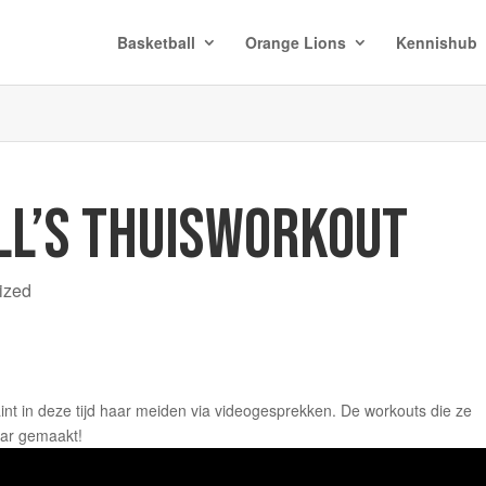
Basketball
Orange Lions
Kennishub
L’S THUISWORKOUT
ized
t in deze tijd haar meiden via videogesprekken. De workouts die ze
aar gemaakt!