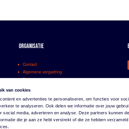
ORGANISATIE
Contact
Algemene vergadring
Bestuur
Comissies en werkgroepen
ik van cookies
Medewerkers
ontent en advertenties te personaliseren, om functies voor soci
Bondsreglementen
erkeer te analyseren. Ook delen we informatie over jouw gebru
Klachtenregeling
or social media, adverteren en analyse. Deze partners kunnen 
Partners
ormatie die je aan ze hebt verstrekt of die ze hebben verzameld
Vacatures
ices.