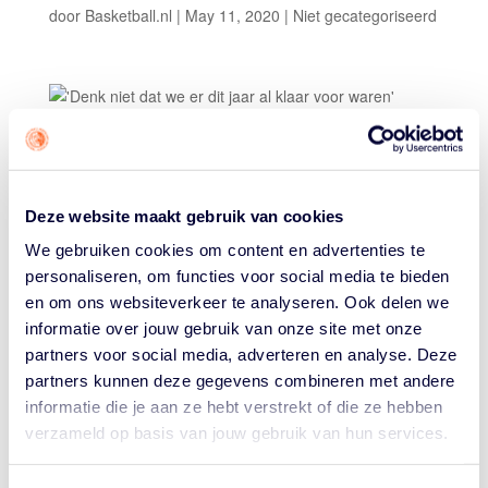
door
Basketball.nl
|
May 11, 2020
|
Niet gecategoriseerd
Volgens de NOS lijkt het alweer lichtjaren geleden: de
FIBA 3×3 World Cup op het Museumplein. Verslaggever
Erik van Dijk zocht de 3×3 basketballers op in het Frans
Otten Stadion in Amsterdam, waar ze sinds vorige week
Deze website maakt gebruik van cookies
weer aangepast aan het trainen zijn. De Orange Lions
We gebruiken cookies om content en advertenties te
hebben een jaar langer om op elkaar ingespeeld te
personaliseren, om functies voor social media te bieden
raken nu de Olympische Spelen uitgesteld zijn. Volgens
en om ons websiteverkeer te analyseren. Ook delen we
bondscoach Brian Benjamin is dat een voordeel. "Denk
informatie over jouw gebruik van onze site met onze
niet dat we er dit jaar al klaar voor waren."
partners voor social media, adverteren en analyse. Deze
Bekijk
de video
en de interviews met Brian Benjamin,
partners kunnen deze gegevens combineren met andere
Dimeo van der Horst en Arvin Slagter.
informatie die je aan ze hebt verstrekt of die ze hebben
verzameld op basis van jouw gebruik van hun services.