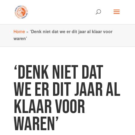
Home
»
‘Denk niet dat we er dit jaar al klaar voor
waren’
‘DENK NIET DAT
WE ER DIT JAAR AL
KLAAR VOOR
WAREN’