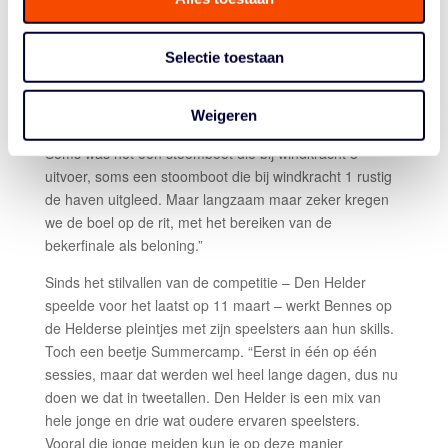
Bennes wil in principe doorgaan in de kop van Noord-
Holland. “Maar wat is de situatie als we op 1 september
Selectie toestaan
weer mogen? Clubs hebben misschien minder te
besteden. Welke sponsors gaan door? Hoe zit de ploeg
eruit? Over die zaken moeten we eerst nog wel praten.
Weigeren
Tot nu toe is het me goed bevallen, met ups-and-downs.
Soms was het een stoomboot die bij windkracht 8
uitvoer, soms een stoomboot die bij windkracht 1 rustig
de haven uitgleed. Maar langzaam maar zeker kregen
we de boel op de rit, met het bereiken van de
bekerfinale als beloning.”
Sinds het stilvallen van de competitie – Den Helder
speelde voor het laatst op 11 maart – werkt Bennes op
de Helderse pleintjes met zijn speelsters aan hun skills.
Toch een beetje Summercamp. “Eerst in één op één
sessies, maar dat werden wel heel lange dagen, dus nu
doen we dat in tweetallen. Den Helder is een mix van
hele jonge en drie wat oudere ervaren speelsters.
Vooral die jonge meiden kun je op deze manier