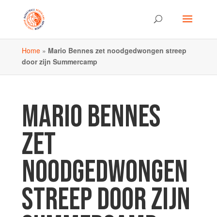
Home
»
Mario Bennes zet noodgedwongen streep
door zijn Summercamp
MARIO BENNES
ZET
NOODGEDWONGEN
STREEP DOOR ZIJN