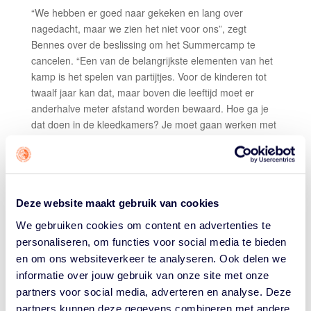
“We hebben er goed naar gekeken en lang over
nagedacht, maar we zien het niet voor ons”, zegt
Bennes over de beslissing om het Summercamp te
cancelen. “Een van de belangrijkste elementen van het
kamp is het spelen van partijtjes. Voor de kinderen tot
twaalf jaar kan dat, maar boven die leeftijd moet er
anderhalve meter afstand worden bewaard. Hoe ga je
dat doen in de kleedkamers? Je moet gaan werken met
looproutes in de sporthal. Alles bij elkaar opgeteld
kunnen we niet het kamp bieden dat we voor ogen
hebben, als je consequent de anderhalve meterregel
hanteert en de kinderen in een veilige situatie wilt laten
Deze website maakt gebruik van cookies
sporten. Met honderd kinderen is op deze manier een
goed kamp niet mogelijk. Vandaar deze beslissing, hoe
We gebruiken cookies om content en advertenties te
jammer ook.”
personaliseren, om functies voor social media te bieden
en om ons websiteverkeer te analyseren. Ook delen we
Bennes hoopt dat er later dit jaar misschien toch nog
informatie over jouw gebruik van onze site met onze
een mogelijkheid komt om alsnog een basketbalkamp te
partners voor social media, adverteren en analyse. Deze
organiseren. ”Wie weet in de herfstvakantie, als de
partners kunnen deze gegevens combineren met andere
regels weer versoepelen en we het groene licht krijgen.