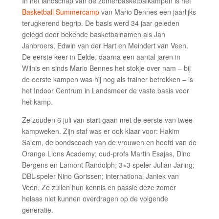
In het landschap van de zomerbasketbalkampen is het
Basketball Summercamp
van Mario Bennes een jaarlijks
terugkerend begrip. De basis werd 34 jaar geleden
gelegd door bekende basketbalnamen als Jan
Janbroers, Edwin van der Hart en Meindert van Veen.
De eerste keer in Eelde, daarna een aantal jaren in
Wilnis en sinds Mario Bennes het stokje over nam – bij
de eerste kampen was hij nog als trainer betrokken – is
het Indoor Centrum in Landsmeer de vaste basis voor
het kamp.
Ze zouden 6 juli van start gaan met de eerste van twee
kampweken. Zijn staf was er ook klaar voor: Hakim
Salem, de bondscoach van de vrouwen en hoofd van de
Orange Lions Academy; oud-profs Martin Esajas, Dino
Bergens en Lamont Randolph; 3×3 speler Julian Jaring;
DBL-speler Nino Gorissen; international Janiek van
Veen. Ze zullen hun kennis en passie deze zomer
helaas niet kunnen overdragen op de volgende
generatie.