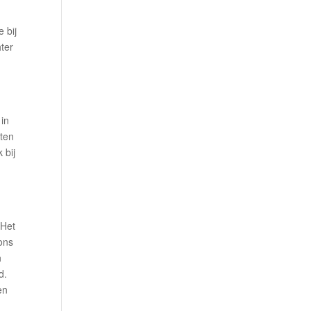
 bij
ter
 in
eten
 bij
 Het
 ons
n
d.
en