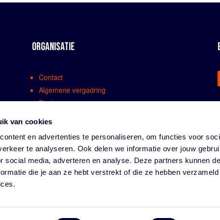
ORGANISATIE
Contact
Algemene vergadring
Bestuur
Comissies en werkgroepen
ik van cookies
Medewerkers
ontent en advertenties te personaliseren, om functies voor soci
Bondsreglementen
erkeer te analyseren. Ook delen we informatie over jouw gebru
Klachtenregeling
or social media, adverteren en analyse. Deze partners kunnen 
Partners
ormatie die je aan ze hebt verstrekt of die ze hebben verzameld
Vacatures
ices.
Privacy