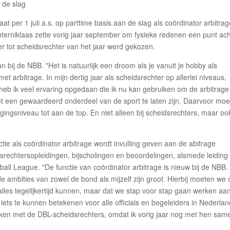
t per 1 juli a.s. op parttime basis aan de slag als coördinator arbitrage
terniklaas zette vorig jaar september om fysieke redenen een punt ach
eer tot scheidsrechter van het jaar werd gekozen.
n bij de NBB. "Het is natuurlijk een droom als je vanuit je hobby als
t arbitrage. In mijn dertig jaar als scheidsrechter op allerlei niveaus,
heb ik veel ervaring opgedaan die ik nu kan gebruiken om de arbitrage
et een gewaardeerd onderdeel van de sport te laten zijn. Daarvoor mo
ingsniveau tot aan de top. En niet alleen bij scheidsrechters, maar ook
ctie als coördinator arbitrage wordt invulling geven aan de abitrage
idsrechtersopleidingen, bijscholingen en beoordelingen, alsmede leiding
all League. "De functie van coördinator arbitrage is nieuw bij de NBB.
de ambities van zowel de bond als mijzelf zijn groot. Hierbij moeten we
 alles tegelijkertijd kunnen, maar dat we stap voor stap gaan werken aa
r iets te kunnen betekenen voor alle officials en begeleiders in Nederlan
rken met de DBL-scheidsrechters, omdat ik vorig jaar nog met hen sam