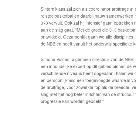
Sinterniklaas zal zich als coördinator arbitrage i
rolstoelbasketbal en daarbij nauw samenwerken m
3×3 vervult. Ook zal hij intensief gaan optrekken
aan de slag gaat. "Met de groei die 3×3 basketba
ontwikkeld. Gezamenlijk gaan we alle disciplines i
de NBB en heeft vanuit het onderwijs specifieke 
Simone Volmer, algemeen directeur van de NBB, is
een inhoudelijke expert op dit gebied binnen de w
verschillende niveaus heeft opgedaan, halen we di
en persoonlijkheid een toegevoegde waarde is vo
de arbitrage, voor zowel de top als de breedte, 
slag met het nog beter inrichten van de structuu
progressie kan worden geboekt.”