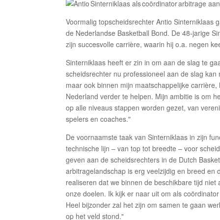
Voormalig topscheidsrechter Antio Sinterniklaas gaa
de Nederlandse Basketball Bond. De 48-jarige Sin
zijn succesvolle carrière, waarin hij o.a. negen k
Sinterniklaas heeft er zin in om aan de slag te gaa
scheidsrechter nu professioneel aan de slag kan me
maar ook binnen mijn maatschappelijke carrière, 
Nederland verder te helpen. Mijn ambitie is om h
op alle niveaus stappen worden gezet, van verenig
spelers en coaches."
De voornaamste taak van Sinterniklaas in zijn fun
technische lijn – van top tot breedte – voor sche
geven aan de scheidsrechters in de Dutch Basketb
arbitragelandschap is erg veelzijdig en breed en 
realiseren dat we binnen de beschikbare tijd niet
onze doelen. Ik kijk er naar uit om als coördinato
Heel bijzonder zal het zijn om samen te gaan we
op het veld stond."