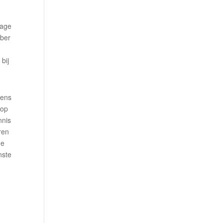
rage
mber
bij
wens
 op
nnis
ren
de
nste