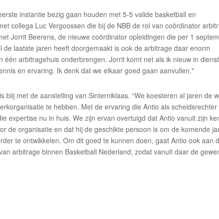
n eerste instantie bezig gaan houden met 5-5 valide basketball en
et collega Luc Vergoossen die bij de NBB de rol van coördinator arbit
 met Jorrit Beerens, de nieuwe coördinator opleidingen die per 1 septe
ll de laatste jaren heeft doorgemaakt is ook de arbitrage daar enorm
n één arbitragehuis onderbrengen. Jorrit komt net als ik nieuw in dienst 
kennis en ervaring. Ik denk dat we elkaar goed gaan aanvullen."
 blij met de aanstelling van Sinterniklaas. “We koesteren al jaren de 
erkorganisatie te hebben. Met de ervaring die Antio als scheidsrechter
e expertise nu in huis. We zijn ervan overtuigd dat Antio vanuit zijn ke
or de organisatie en dat hij de geschikte persoon is om de komende ja
verder te ontwikkelen. Om dit goed te kunnen doen, gaat Antio ook aan 
r van arbitrage binnen Basketball Nederland, zodat vanuit daar de gewe