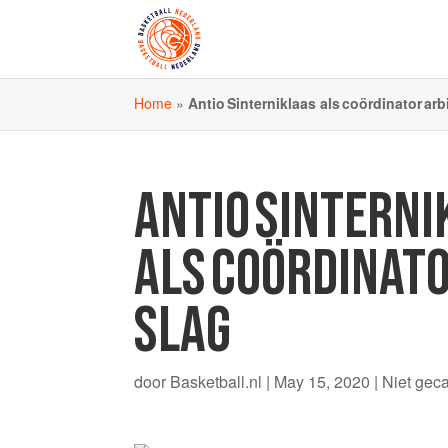
Home
»
Antio Sinterniklaas als coördinator ar
ANTIO SINTERNI
ALS COÖRDINATO
SLAG
door
Basketball.nl
|
May 15, 2020
|
Niet gec