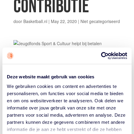
CONTRIBUTIE
door
Basketball.nl
|
May 22, 2020
|
Niet gecategoriseerd
Na de coronacrisis moet het voor ieder kind mogelijk zijn
om te kunnen basketballen. Maar juist door de
coronacrisis groeien meer kinderen op in een gezin met
Deze website maakt gebruik van cookies
geldzorgen. Het Jeugdfonds Sport & Cultuur helpt!
We gebruiken cookies om content en advertenties te
Het Jeugdfonds Sport & Cultuur ondersteunt deze
personaliseren, om functies voor social media te bieden
kinderen, door de contributie of het lesgeld voor sport
en om ons websiteverkeer te analyseren. Ook delen we
en cultuur zoals de muziekles, of het lidmaatschap bij de
informatie over jouw gebruik van onze site met onze
basketbalvereniging te betalen. Zodat ieder kind straks
partners voor social media, adverteren en analyse. Deze
weer ‘gewoon’ lid kan zijn van een sportvereniging.
partners kunnen deze gegevens combineren met andere
informatie die je aan ze hebt verstrekt of die ze hebben
Ken je kinderen binnen je vereniging die deze hulp