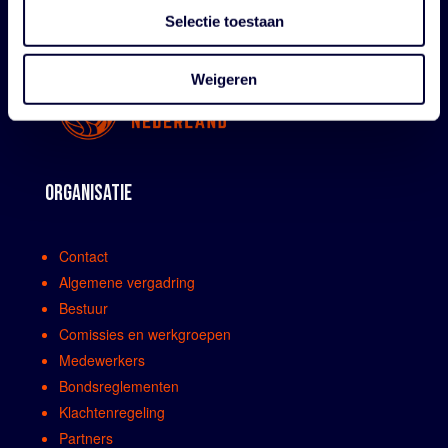
Selectie toestaan
Weigeren
ORGANISATIE
Contact
Algemene vergadring
Bestuur
Comissies en werkgroepen
Medewerkers
Bondsreglementen
Klachtenregeling
Partners