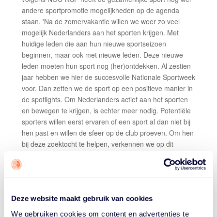
andere sportpromotie mogelijkheden op de agenda
staan. 'Na de zomervakantie willen we weer zo veel
mogelijk Nederlanders aan het sporten krijgen. Met
huidige leden die aan hun nieuwe sportseizoen
beginnen, maar ook met nieuwe leden. Deze nieuwe
leden moeten hun sport nog (her)ontdekken. Al zestien
jaar hebben we hier de succesvolle Nationale Sportweek
voor. Dan zetten we de sport op een positieve manier in
de spotlights. Om Nederlanders actief aan het sporten
en bewegen te krijgen, is echter meer nodig. Potentiële
sporters willen eerst ervaren of een sport al dan niet bij
hen past en willen de sfeer op de club proeven. Om hen
bij deze zoektocht te helpen, verkennen we op dit
moment samen met Albert Heijn de mogelijkheden voor
een nieuwe editie van de AH Sportactie.'
Via een online spaaractie bij de supermarktketen
kunnen Nederlanders bij de deelnemende sportclubs
Deze website maakt gebruik van cookies
een paar keer meetrainen en kennis maken met de
We gebruiken cookies om content en advertenties te