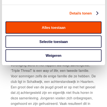
zieken, werkzoekenden, gehandicapten, het AZC, de
biljartvereniging en speciaal onderwijs. Zij gaan actief de
Details tonen
wijken van Amersfoort in met 3×3 basketball en
ontwikkelen programma’s met andere verenigingen om
laagdrempelig sporten en participatie te stimuleren bij
Alles toestaan
jongeren.'
TRIPLE THREAT: A WAY OF LIFE
Selectie toestaan
In 2019 ging de eer naar Triple ThreaT uit Haarlem. De
jury schreef toen 'vele malen kippenvel te hebben
Weigeren
gekregen tijdens het gesprek met Triple ThreaT'. De
vereniging werd in het rapport als volgt samengevat:
'Triple ThreaT is een
way of life
, een tweede familie.
Voor sommigen zelfs de enige familie die ze hebben. De
club ligt in Schalkwijk, een achterstandswijk in Haarlem.
Een groot deel van de jeugd groeit er op met het gevoel
dat zij achtergesteld zijn en eigenlijk niet thuis horen in
deze samenleving. Jongeren voelen zich onbegrepen,
ongehoord en zijn gefrustreerd. Vaak resulteert dit in