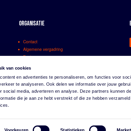
ORGANISATIE
Contact
Algemene vergadring
Bestuur
Comissies en werkgroepen
ik van cookies
Medewerkers
ontent en advertenties te personaliseren, om functies voor soci
Bondsreglementen
erkeer te analyseren. Ook delen we informatie over jouw gebru
Klachtenregeling
or social media, adverteren en analyse. Deze partners kunnen 
Partners
ormatie die je aan ze hebt verstrekt of die ze hebben verzameld
Vacatures
ices.
Privacy
Voorkeuren
Statistieken
Market