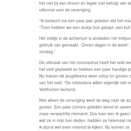
het niet bij een droom en legde met behulp van de 
uitkomst voor de vereniging.
“Ik bedacht me een paar jaar geleden dat het maa
“Toen hebben we een stukje bos gekapt, een kuil 
Het veldje in de achtertuin is sindsdien het tref
gebruik van gemaakt. “Zeven dagen in de week”, 
zondag.”
De uitbraak van het coronavirus heeft het veld e
het veld geplaatst en hebben een paar handige 
Nu trainen de jeugdteams weer volop en gooien de
van het veld. “De rolstoelers willen eigenlijk niet 
Veldhuizen lachend.
Niet alleen de vereniging weet de weg naar de ach
gooien. Een paar zomers geleden stond er opeens
maar verwachtte niemand. Dus toen ben ik gaan 
wat ze in mijn tuin deden, hadden ze helemaal ni
ik stond wel even vreemd te kijken. Nu komen ze ie