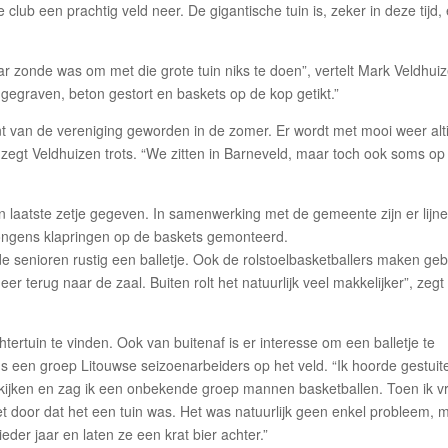
club een prachtig veld neer. De gigantische tuin is, zeker in deze tijd,
r zonde was om met die grote tuin niks te doen”, vertelt Mark Veldhui
gegraven, beton gestort en baskets op de kop getikt.”
punt van de vereniging geworden in de zomer. Er wordt met mooi weer alti
zegt Veldhuizen trots. “We zitten in Barneveld, maar toch ook soms op
en laatste zetje gegeven. In samenwerking met de gemeente zijn er lijn
jongens klapringen op de baskets gemonteerd.
 senioren rustig een balletje. Ook de rolstoelbasketballers maken geb
meer terug naar de zaal. Buiten rolt het natuurlijk veel makkelijker”, zegt
tertuin te vinden. Ook van buitenaf is er interesse om een balletje te
 een groep Litouwse seizoenarbeiders op het veld. “Ik hoorde gestuite
kijken en zag ik een onbekende groep mannen basketballen. Toen ik v
et door dat het een tuin was. Het was natuurlijk geen enkel probleem, 
der jaar en laten ze een krat bier achter.”