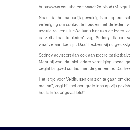
https://www.youtube.com/watch?v=yb3d1M_2ga
Naast dat het natuurlijk geweldig is om op een sol
vereniging om contact te houden met de leden, we
sociale rol vervult. “We laten hier aan de leden 
basketbal aan te bieden”, zegt Sedney. “Ik hoor
waar ze aan toe zijn. Daar hebben wij nu gelukkig
Sedney adviseert dan ook aan iedere basketbalve
Maar hij weet dat niet iedere vereniging zoveel ge
begint bij goed contact met de gemeente. Dat hee
Het is tijd voor Veldhuizen om zich te gaan omkled
maken”, zegt hij met een grote lach op zijn gezic
het is in ieder geval iets!”