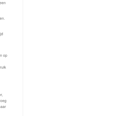
 een
zen.
jd
en op
ruik
r,
roeg
maar