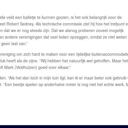
U
ide veld een balletje te kunnen gooien, is het ook belangrijk voor de
et Robert Sedney. Als technische commissie ziet hij hoe het trefpunt 
zien dat we er nog steeds zijn. Dat we alsnog proberen zoveel mogelijk
 van andere verenigingen dat veel leden opzeggen, omdat ze niet weten
 geen last van.”
reniging om zich hard te maken voor een tijdelijke buitenaccommodati
luk heeft als de zijne. “Wij hebben het natuurlijk wel getroffen. Maar he
ft Mark (Veldhuizen) goed voor elkaar.”
en. “Als het dan toch in mijn tuin ligt, kan ik er maar beter ook gebruik
ht. “Een beetje spelen op anderhalve meter is nog niet het echte werk.