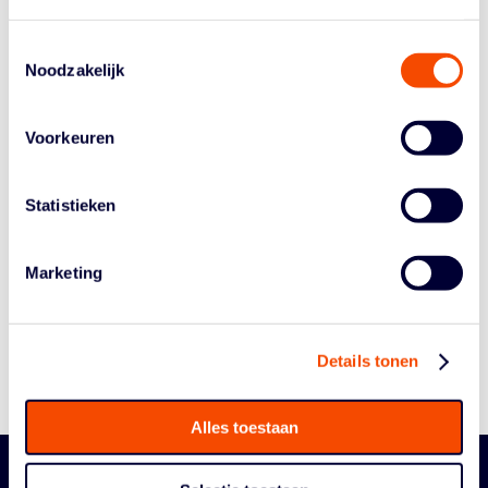
zijn te vinden op
coronapagina
.
Toestemmingsselectie
Noodzakelijk
Voorkeuren
Statistieken
Historie
Algemene Vergadering
Marketing
Bestuur En Commissies
Medewerkers
Reglementen
Details tonen
Alles toestaan