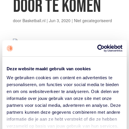
DOOR TE KOMEN
door
Basketball.nl
|
Jun 3, 2020
|
Niet gecategoriseerd
Sinds de uitbraak van het coronavirus ligt het basketbal
stil. Dit kan voor basketbalverenigingen de mogelijke
Deze website maakt gebruik van cookies
problemen met zich meebrengen. Om verenigingen te
We gebruiken cookies om content en advertenties te
ondersteunen zijn er een aantal adviezen verzameld die
personaliseren, om functies voor social media te bieden
ervoor kunnen zorgen dat uw vereniging gezond de
en om ons websiteverkeer te analyseren. Ook delen we
crisis doorkomt.
informatie over jouw gebruik van onze site met onze
Ook geeft de handleiding uitleg en informatie over
verschillende financiële regelingen.
partners voor social media, adverteren en analyse. Deze
partners kunnen deze gegevens combineren met andere
De
handleiding financieel gezond de crisis door
en
informatie die je aan ze hebt verstrekt of die ze hebben
andere belangrijke informatie omtrent het coronavirus
verzameld op basis van jouw gebruik van hun services.