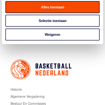
hoofdstuk. Iets wat voor hem al vast stond. “Nu ik nog
Alles toestaan
jong ben kan ik maar beter het avontuur aangaan. Ik
kan altijd nog terugkomen naar Nederland”, zegt
Selectie toestaan
Lutterman.
Als alles goed gaat, vertrekt Lutterman in augustus naar
Weigeren
Hveragerði. “Ik heb er gewoon enorm veel zin. Ik wil
weer op het veld staan.”
Historie
Algemene Vergadering
Bestuur En Commissies