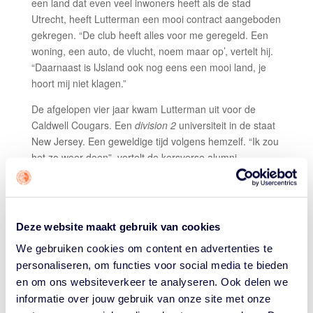
een land dat even veel inwoners heeft als de stad
Utrecht, heeft Lutterman een mooi contract aangeboden
gekregen. “De club heeft alles voor me geregeld. Een
woning, een auto, de vlucht, noem maar op’, vertelt hij.
“Daarnaast is IJsland ook nog eens een mooi land, je
hoort mij niet klagen.”
De afgelopen vier jaar kwam Lutterman uit voor de
Caldwell Cougars. Een
division 2
universiteit in de staat
New Jersey. Een geweldige tijd volgens hemzelf. “Ik zou
het zo weer doen”, vertelt de kersverse alumni
enthousiast. “Je woont in principe met je hele school en
de beleving van het basketball is er ongekend. Ik heb er
vrienden voor het leven gemaakt.”
Als kers op de taart van zijn collegecarrière bereikte hij
Deze website maakt gebruik van cookies
de magische grens van duizend punten in het shirt van
We gebruiken cookies om content en advertenties te
de Cougars.
personaliseren, om functies voor social media te bieden
Het laatste half jaar volgde hij colleges vanuit zijn
en om ons websiteverkeer te analyseren. Ook delen we
ouderlijk huis in Nederland. Ook de officiële
informatie over jouw gebruik van onze site met onze
diplomauitreiking zat er niet in. Lutterman: “Er komt in