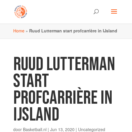
Home
»
Ruud Lutterman start profcarrière in IJsland
RUUD LUTTERMAN
START
PROFCARRIÈRE IN
IJSLAND
door
Basketball.nl
|
Jun 13, 2020
| Uncategorized