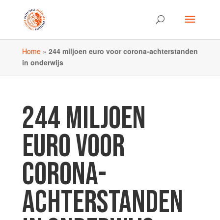
Home
»
244 miljoen euro voor corona-achterstanden
in onderwijs
244 MILJOEN
EURO VOOR
CORONA-
ACHTERSTANDEN