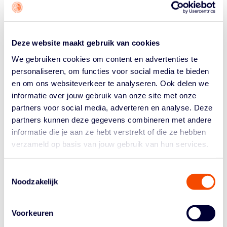
De ‘
subsidieregeling inhaal- en
ondersteuningsprogramma’s onderwijs 2020 -2021
’ is
bedoeld voor scholen en instellingen uit het
basisonderwijs, speciaal onderwijs, speciaal
Deze website maakt gebruik van cookies
basisonderwijs, voortgezet onderwijs, voortgezet
speciaal onderwijs, mbo en volwasseneneducatie. Sinds
We gebruiken cookies om content en advertenties te
2 juni kunnen zij een subsidie aanvragen om leerlingen
personaliseren, om functies voor social media te bieden
en studenten extra ondersteuning te bieden vanwege
en om ons websiteverkeer te analyseren. Ook delen we
leer- en ontwikkelachterstanden of studievertraging als
informatie over jouw gebruik van onze site met onze
gevolgd van de coronacrisis. De regeling is bestemd
partners voor social media, adverteren en analyse. Deze
voor het organiseren van inhaal- en
partners kunnen deze gegevens combineren met andere
ondersteuningsprogramma’s in de periode van de
informatie die je aan ze hebt verstrekt of die ze hebben
zomervakantie 2020 tot aan de zomervakantie 2021.
verzameld op basis van jouw gebruik van hun services.
Deze programma’s zijn niet verplicht en dienen plaats te
vinden naast het reguliere onderwijsprogramma.
Toestemmingsselectie
Noodzakelijk
Basisscholen kunnen in ieder geval voor tien procent
van hun leerlingen een aanvraag indienen en bij
achterstandsscholen zelfs tot twintig procent van de
Voorkeuren
leerlingen. Elke leerling genereert een bedrag van