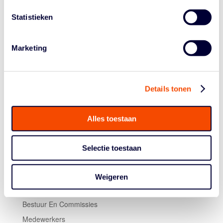
negenhonderd euro. Daarbij geldt de verplichting dat er
dertig uur na schooltijd aandacht besteed wordt aan het
Statistieken
inhalen van achterstanden. De verwachting is dat
meeste scholen tussen 15 augustus en 18 september
hun aanvraag zullen indienen, zodat ze er vanaf 1
Marketing
oktober 2020 tot 31 augustus 2021 mee aan de slag
kunnen gaan.
Details tonen
Alles toestaan
Selectie toestaan
Historie
Weigeren
Algemene Vergadering
Bestuur En Commissies
Medewerkers