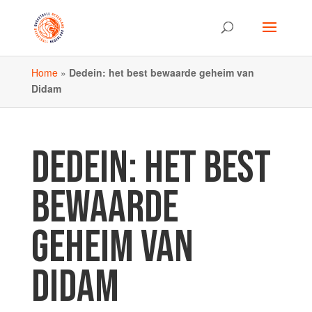
Home
»
Dedein: het best bewaarde geheim van
Didam
DEDEIN: HET BEST
BEWAARDE
GEHEIM VAN
DIDAM