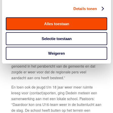
Didam ook de afgelopen maanden kunnen ervaren.
Zodra minister-president Rutte bekend had gemaakt dat
Details tonen
kinderen tot 12 jaar weer mochten gaan sporten met
elkaar, ging de club aan de slag. Pastoors: “Op
Alles toestaan
donderdag meldde Rutte dat we naar buiten mochten.
Op vrijdag maakte de gemeente bekend hoe we
goedkeuring konden krijgen. Op zaterdag lag er een
Selectie toestaan
plan bij de gemeente en op dinsdag hadden we
toestemming, en konden we starten met trainen. Met
Weigeren
dank aan een enthousiaste jeugdtrainer die ruimte had
in zijn achtertuin. Door deze snelle actie werden we
genoemd in het persbericht van de gemeente en dat
zorgde er weer voor dat de regionale pers veel
aandacht aan ons heeft besteed.”
En toen ook de jeugd t/m 18 jaar weer meer ruimte
kreeg voor (contact)sporten, ging Dedein meteen een
samenwerking aan met een lokale school. Pastoors:
“Daardoor kon ons U16-team weer in de buitenlucht aan
de slag. De school heeft buiten op het terrein een