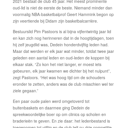
2021 bestaat de club 45 jaar. Het meest prominente
oud-lid is niet de eerste de beste. Niemand minder dan
voormalig NBA-basketbalprof Geert Hammink begon op
zijn veertiende bij Didam zijn basketbalcarrière.
Bestuurslid Pim Pastoors is al bijna vijfentwintig jaar lid
en kan zich nog herinneren dat in de hoogtijdagen, toen
hij zelf jeugdlid was, Dedein honderdvijftig leden had.
Maar dat werden er elk jaar wat minder, totdat twee jaar
geleden een aantal leden en oud-leden de koppen bij
elkaar stak. “Zo kon het niet langer, er moest iets
gebeuren, elk jaar kwamen we dichter bij het nulpunt”,
zegt Pastoors. “Het was hoog tijd om de schouders
eronder te zetten, anders was de club misschien wel ter
ziele gegaan.”
Een paar oude palen werd omgetoverd tot
buitenbaskets en daarmee ging Dedein de
spreekwoordelijke boer op om clinics op scholen en
braderieën te geven. En zie daar: het ledenbestand is
toegenomen tot vijftig en de club telt nu drie competitie