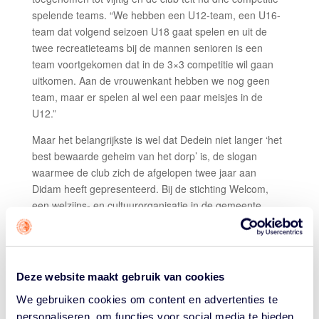
spelende teams. “We hebben een U12-team, een U16-
team dat volgend seizoen U18 gaat spelen en uit de
twee recreatieteams bij de mannen senioren is een
team voortgekomen dat in de 3×3 competitie wil gaan
uitkomen. Aan de vrouwenkant hebben we nog geen
team, maar er spelen al wel een paar meisjes in de
U12.”
Maar het belangrijkste is wel dat Dedein niet langer ‘het
best bewaarde geheim van het dorp’ is, de slogan
waarmee de club zich de afgelopen twee jaar aan
Didam heeft gepresenteerd. Bij de stichting Welcom,
een welzijns- en cultuurorganisatie in de gemeente
Montferland, waar Didam toebehoort, was Dedein
onbekend. Pastoors: “Gymleraren op scholen kenden
ons niet en als we een clinic op een braderie gaven,
hoorde je vaak: ‘Wat leuk! heeft Didam een
Deze website maakt gebruik van cookies
basketbalvereniging?’. Of: ‘Zijn jullie net opgericht?’ We
We gebruiken cookies om content en advertenties te
zijn van ver gekomen, maar inmiddels op het punt dat
personaliseren, om functies voor social media te bieden