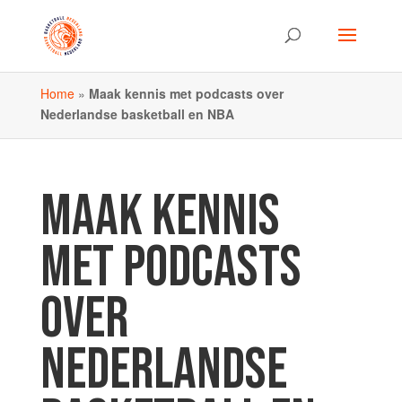
Home
»
Maak kennis met podcasts over
Nederlandse basketball en NBA
MAAK KENNIS
MET PODCASTS
OVER
NEDERLANDSE