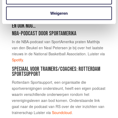
ergens aandacht aan te besteden. Clubs, spelers,
coaches en organisaties als de DBL en de NBB hebben
Weigeren
echt meegeholpen om dit mogelijk te maken."
EN OOK NOG…
NBA-PODCAST DOOR SPORTAMERIKA
In de NBA-podcast van SportAmerika praten Matthijs
van den Beukel en Neal Petersen je bij over het laatste
nieuws in de National Basketball Association. Luister via
Spotify
.
SPECIAAL VOOR TRAINERS/COACHES: ROTTERDAM
SPORTSUPPORT
Rotterdam Sportsupport, een organisatie die
sportverenigingen ondersteunt, heeft een eigen podcast
waarin verschillende onderwerpen rondom het
verenigingsleven aan bod komen. Onderstaande link
gaat naar de podcast van RS over de vier inzichten van
trainerschap Luister via
Soundcloud
.