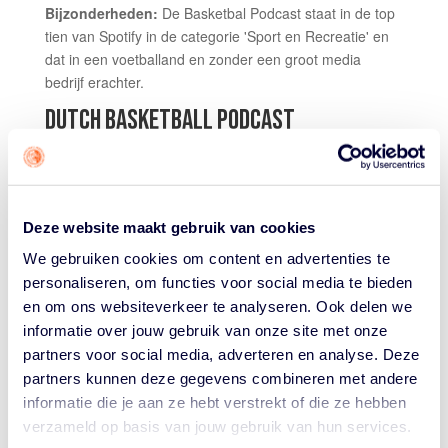
Bijzonderheden:
De Basketbal Podcast staat in de top
tien van Spotify in de categorie 'Sport en Recreatie' en
dat in een voetballand en zonder een groot media
bedrijf erachter.
DUTCH BASKETBALL PODCAST
De maker:
Wouter van der Maden (24), journalist en
podcastmaker
Waarom:
Wouter (in actie op de grote foto) is
geïnspireerd door de Amerikaanse podcast Horse over
Deze website maakt gebruik van cookies
de NBA en dan de vooral verhalen uit het verleden.
We gebruiken cookies om content en advertenties te
Door Horse bekeek hij een keer een play-offwedstrijd
personaliseren, om functies voor social media te bieden
tussen Golden State en Toronto. Sindsdien is hij
en om ons websiteverkeer te analyseren. Ook delen we
'hooked'. Hij bezocht een paar wedstrijden van
informatie over jouw gebruik van onze site met onze
Landstede en startte vervolgens met zijn podcast.
partners voor social media, adverteren en analyse. Deze
Doel:
Wouter: "Ik merkte gelijk dat er een enorm gat
partners kunnen deze gegevens combineren met andere
was naast de nieuwssites en Basketball Nederland. In
informatie die je aan ze hebt verstrekt of die ze hebben
de podcast probeer ik alle clubs in de DBL en de WBL te
verzameld op basis van jouw gebruik van hun services.
behandelen, uiteraard de Orange Lions als ze spelen,