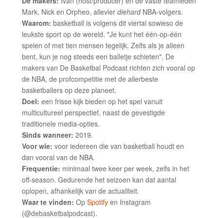
De makers:
Ivan (host/producer) en de vaste teamleden
Mark, Nick en Orpheo, allevier
diehard
NBA-volgers.
Waarom:
basketball is volgens dit viertal sowieso de
leukste sport op de wereld. "Je kunt het één-op-één
spelen of met tien mensen tegelijk. Zelfs als je alleen
bent, kun je nog steeds een balletje schieten". De
makers van De Basketbal Podcast richten zich vooral op
de NBA, de profcompetitie met de allerbeste
basketballers op deze planeet.
Doel:
een frisse kijk bieden op het spel vanuit
multicultureel perspectief, naast de gevestigde
traditionele media-opties.
Sinds wanneer:
2019.
Voor wie:
voor iedereen die van basketball houdt en
dan vooral van de NBA.
Frequentie:
minimaal twee keer per week, zelfs in het
off-season. Gedurende het seizoen kan dat aantal
oplopen, afhankelijk van de actualiteit.
Waar te vinden:
Op
Spotify
en Instagram
(@debasketbalpodcast).