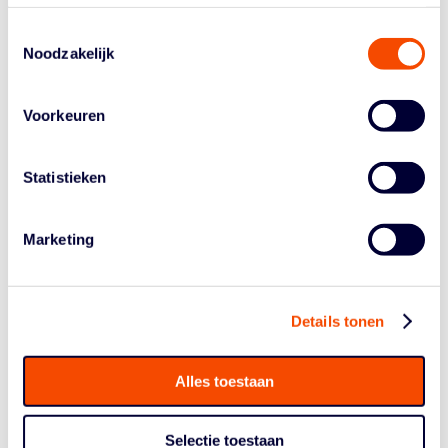
Kai Edwards
Toestemmingsselectie
Morgan Stilma
Noodzakelijk
Jesse Edwards
Joey van Zegeren
Thomas van der Mars
Voorkeuren
Mohamed Kherrazi
Leon Williams en Jito Kok sluiten later aan. Keye van de
Statistieken
Vuurst e Vries moet de trainingsperiode aan zich voorbij
laten gaan. Zijn club Filou Oostende is al aan de
voorbereiding op volgend seizoen begonnen.
Marketing
Nicolas de Jong is nog herstellende van een blessure en
is eveneens niet aanwezig.
Foto: Venali
Details tonen
https://www.youtube.com/watch?
v=L0250P2AY_Uhttps://www.youtube.com/watch?
Alles toestaan
v=tbxjcmQmrKIhttps://www.youtube.com/watch?
v=Kru83Z2qQLA
Selectie toestaan