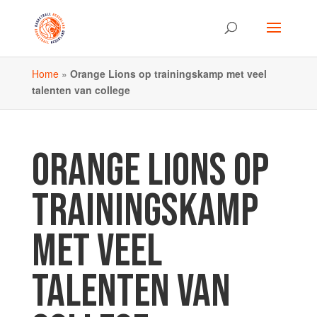
Home
»
Orange Lions op trainingskamp met veel
talenten van college
ORANGE LIONS OP
TRAININGSKAMP
MET VEEL
TALENTEN VAN