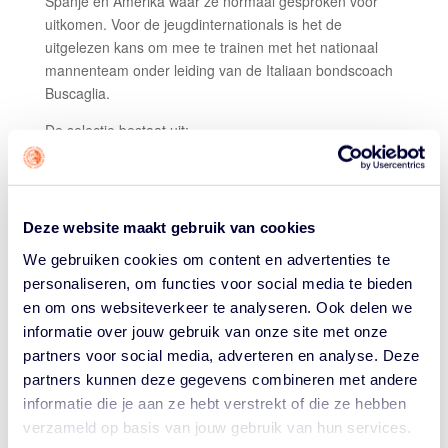
Spanje en Amerika waar ze normaal gesproken voor
uitkomen. Voor de jeugdinternationals is het de
uitgelezen kans om mee te trainen met het nationaal
mannenteam onder leiding van de Italiaan bondscoach
Buscaglia.
De selectie bestaat uit:
Bryan Alberts
Boy van Vliet
Yannick Franke
Deze website maakt gebruik van cookies
Shane Hammink
Luuk van Bree
We gebruiken cookies om content en advertenties te
Olaf Schaftenaar
personaliseren, om functies voor social media te bieden
Terrence Bieshaar
en om ons websiteverkeer te analyseren. Ook delen we
Oliver Bieshaar
informatie over jouw gebruik van onze site met onze
Willem Brandwijk
partners voor social media, adverteren en analyse. Deze
Lucas N'Guessan
partners kunnen deze gegevens combineren met andere
Maarten Bouwknecht
informatie die je aan ze hebt verstrekt of die ze hebben
Yannick Kraag
verzameld op basis van jouw gebruik van hun services.
Worthy de Jong