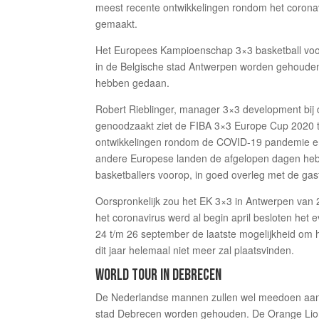
meest recente ontwikkelingen rondom het coronavi
gemaakt.
Het Europees Kampioenschap 3×3 basketball voo
in de Belgische stad Antwerpen worden gehoude
hebben gedaan.
Robert Rieblinger, manager 3×3 development bij de
genoodzaakt ziet de FIBA 3×3 Europe Cup 2020 te
ontwikkelingen rondom de COVID-19 pandemie en
andere Europese landen de afgelopen dagen he
basketballers voorop, in goed overleg met de gas
Oorspronkelijk zou het EK 3×3 in Antwerpen van 
het coronavirus werd al begin april besloten het 
24 t/m 26 september de laatste mogelijkheid om 
dit jaar helemaal niet meer zal plaatsvinden.
WORLD TOUR IN DEBRECEN
De Nederlandse mannen zullen wel meedoen aan 
stad Debrecen worden gehouden. De Orange Lion