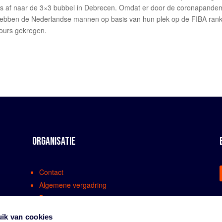
us af naar de 3×3 bubbel in Debrecen. Omdat er door de coronapande
, hebben de Nederlandse mannen op basis van hun plek op de FIBA ran
Tours gekregen.
ORGANISATIE
Contact
Algemene vergadring
Bestuur
Comissies en werkgroepen
ik van cookies