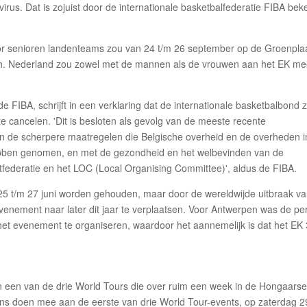
rus. Dat is zojuist door de internationale basketbalfederatie FIBA be
r senioren landenteams zou van 24 t/m 26 september op de Groenpla
n. Nederland zou zowel met de mannen als de vrouwen aan het EK m
 FIBA, schrijft in een verklaring dat de internationale basketbalbond z
 cancelen. 'Dit is besloten als gevolg van de meeste recente
 de scherpere maatregelen die Belgische overheid en de overheden i
bben genomen, en met de gezondheid en het welbevinden van de
tfederatie en het LOC (Local Organising Committee)', aldus de FIBA.
25 t/m 27 juni worden gehouden, maar door de wereldwijde uitbraak v
evenement naar later dit jaar te verplaatsen. Voor Antwerpen was de pe
het evenement te organiseren, waardoor het aannemelijk is dat het EK
een van de drie World Tours die over ruim een week in de Hongaars
s doen mee aan de eerste van drie World Tour-events, op zaterdag 2