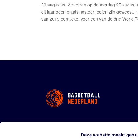
30 augustus. Ze reizen op donderdag 27 august
dit jaar geen plaatsingstoernooien zijn geweest
van 2019 een ticket voor een van de drie World 
Deze website maakt gebru