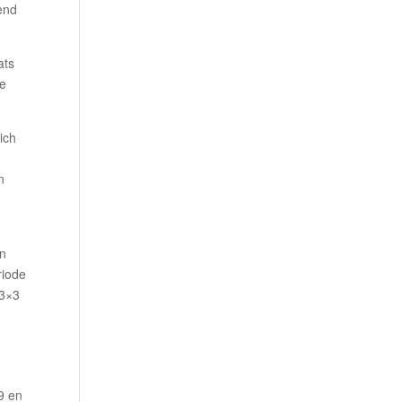
kend
ats
ee
ich
n
an
riode
 3×3
e
9 en