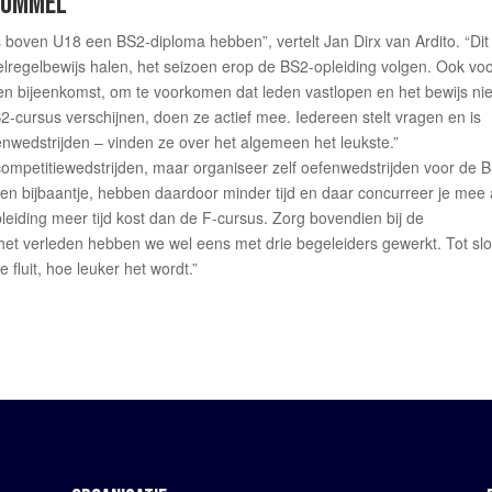
TBOMMEL
rs boven U18 een BS2-diploma hebben”, vertelt Jan Dirx van Ardito. “Dit
lregelbewijs halen, het seizoen erop de BS2-opleiding volgen. Ook vo
en bijeenkomst, om te voorkomen dat leden vastlopen en het bewijs nie
2-cursus verschijnen, doen ze actief mee. Iedereen stelt vragen en is
fenwedstrijden – vinden ze over het algemeen het leukste.”
competitiewedstrijden, maar organiseer zelf oefenwedstrijden voor de 
en bijbaantje, hebben daardoor minder tijd en daar concurreer je mee 
leiding meer tijd kost dan de F-cursus. Zorg bovendien bij de
het verleden hebben we wel eens met drie begeleiders gewerkt. Tot slo
 fluit, hoe leuker het wordt.”