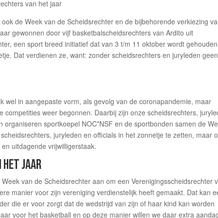
 zo ook de Week van de Scheidsrechter en de bijbehorende verkiezing v
 jaar gewonnen door vijf basketbalscheidsrechters van Ardito uit
r, een sport breed initiatief dat van 3 t/m 11 oktober wordt gehouden
nnetje. Dat verdienen ze, want: zonder scheidsrechters en juryleden gee
k wel in aangepaste vorm, als gevolg van de coronapandemie, maar
 competities weer begonnen. Daarbij zijn onze scheidsrechters, juryl
jaren organiseren sportkoepel NOC*NSF en de sportbonden samen de W
heidsrechters, juryleden en officials in het zonnetje te zetten, maar 
n uitdagende vrijwilligerstaak.
 HET JAAR
de Week van de Scheidsrechter aan om een Verenigingsscheidsrechter 
dere manier voor zijn vereniging verdienstelijk heeft gemaakt. Dat kan 
r die er voor zorgt dat de wedstrijd van zijn of haar kind kan worden
aar voor het basketball en op deze manier willen we daar extra aanda