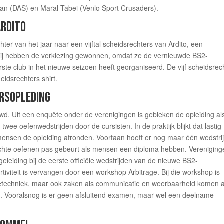
an (DAS) en Maral Tabei (Venlo Sport Crusaders).
ARDITO
ter van het jaar naar een vijftal scheidsrechters van Ardito, een
Zij hebben de verkiezing gewonnen, omdat ze de vernieuwde BS2-
erste club in het nieuwe seizoen heeft georganiseerd. De vijf scheidsrec
eidsrechters shirt.
ERSOPLEDING
wd. Uit een enquête onder de verenigingen is gebleken de opleiding al
wee oefenwedstrijden door de cursisten. In de praktijk blijkt dat lastig
mensen de opleiding afronden. Voortaan hoeft er nog maar één wedstrij
 echte oefenen pas gebeurt als mensen een diploma hebben. Verenigin
leiding bij de eerste officiële wedstrijden van de nieuwe BS2-
iviteit is vervangen door een workshop Arbitrage. Bij die workshop is
agetechniek, maar ook zaken als communicatie en weerbaarheid komen 
j. Vooralsnog is er geen afsluitend examen, maar wel een deelname