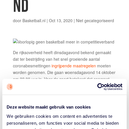
ND
door
Basketball.nl
|
Oct 13, 2020
|
Niet gecategoriseerd
De rijksoverheid heeft dinsdagavond bekend gemaakt
dat ter bestrijding van het snel groeiende aantal
coronabesmettingen
ingrijpende maatregelen
moeten
worden genomen. Die gaan woensdagavond 14 oktober
om 22.00 uur in. Voor de sport betekent dat concreet
dat er de komende weken niet in competitieverband
mag worden gespeeld. Alleen jeugd tot 18 jaar mag
onderling blijven trainen en spelen bij de eigen
vereniging.
Deze website maakt gebruik van cookies
We begrijpen dat dit alles voor de verenigingen,
We gebruiken cookies om content en advertenties te
beoefenaars en volgers van het basketball zeer
personaliseren, om functies voor social media te bieden