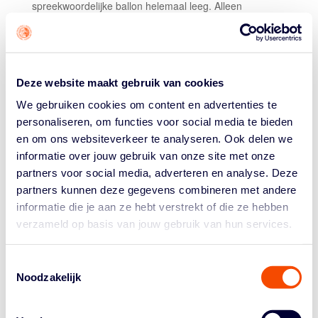
spreekwoordelijke ballon helemaal leeg. Alleen
Cornelius en Hof scoorden nog voor de Lions. Samen
maakten ze na de rust 16 van de slechts 21
Nederlandse punten.
OPVALLEND
Deze website maakt gebruik van cookies
Nederland werkte in de eerste helft tegen 62 procent af,
We gebruiken cookies om content en advertenties te
maar finishte op 44 procent en nam over de hele
personaliseren, om functies voor social media te bieden
wedstrijd 16 (!) schoten minder dan Slowakije. De
en om ons websiteverkeer te analyseren. Ook delen we
Orange Lions leden 16 keer balverlies (tegen Slowakije
informatie over jouw gebruik van onze site met onze
7), misten 9 vrije worpen (10 op 19), stonden de
partners voor social media, adverteren en analyse. Deze
tegenstander 15 aanvallende rebounds en 8 punten op
partners kunnen deze gegevens combineren met andere
de fastbreak toe.
informatie die je aan ze hebt verstrekt of die ze hebben
TOPSCORERS
verzameld op basis van jouw gebruik van hun services.
Slowakije:
Barbora Balintova 20 punten, 8 assists en 3
turnovers; Sabina Oroszova 18 punten, 8 rebounds, 5
Toestemmingsselectie
Noodzakelijk
assists en 4/6 driepunters.
Nederland
: Emese Hof (grote foto) 22 punten (9/14), 7
rebounds, 4 assists en 5 turnovers; Laura Cornelius