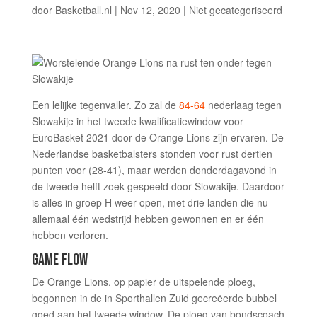
door
Basketball.nl
|
Nov 12, 2020
|
Niet gecategoriseerd
Een lelijke tegenvaller. Zo zal de
84-64
nederlaag tegen
Slowakije in het tweede kwalificatiewindow voor
EuroBasket 2021 door de Orange Lions zijn ervaren. De
Nederlandse basketbalsters stonden voor rust dertien
punten voor (28-41), maar werden donderdagavond in
de tweede helft zoek gespeeld door Slowakije. Daardoor
is alles in groep H weer open, met drie landen die nu
allemaal één wedstrijd hebben gewonnen en er één
hebben verloren.
GAME FLOW
De Orange Lions, op papier de uitspelende ploeg,
begonnen in de in Sporthallen Zuid gecreëerde bubbel
goed aan het tweede window. De ploeg van bondscoach