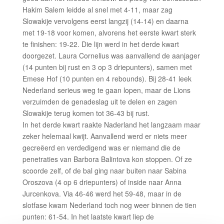
Hakim Salem leidde al snel met 4-11, maar zag
Slowakije vervolgens eerst langzij (14-14) en daarna
met 19-18 voor komen, alvorens het eerste kwart sterk
te finishen: 19-22. Die lijn werd in het derde kwart
doorgezet. Laura Cornelius was aanvallend de aanjager
(14 punten bij rust en 3 op 3 driepunters), samen met
Emese Hof (10 punten en 4 rebounds). Bij 28-41 leek
Nederland serieus weg te gaan lopen, maar de Lions
verzuimden de genadeslag uit te delen en zagen
Slowakije terug komen tot 36-43 bij rust.
In het derde kwart raakte Naderland het langzaam maar
zeker helemaal kwijt. Aanvallend werd er niets meer
gecreëerd en verdedigend was er niemand die de
penetraties van Barbora Balintova kon stoppen. Of ze
scoorde zelf, of de bal ging naar buiten naar Sabina
Oroszova (4 op 6 driepunters) of inside naar Anna
Jurcenkova. Via 46-46 werd het 59-48, maar in de
slotfase kwam Nederland toch nog weer binnen de tien
punten: 61-54. In het laatste kwart liep de