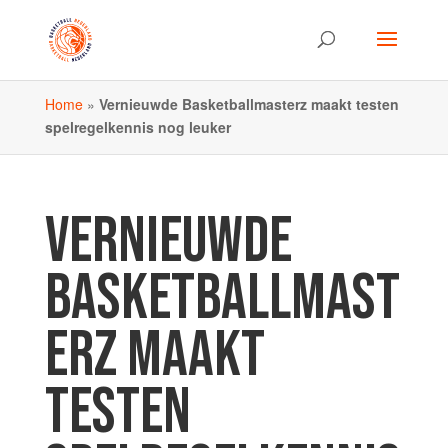
Home
»
Vernieuwde Basketballmasterz maakt testen
spelregelkennis nog leuker
VERNIEUWDE
BASKETBALLMAST
ERZ MAAKT
TESTEN