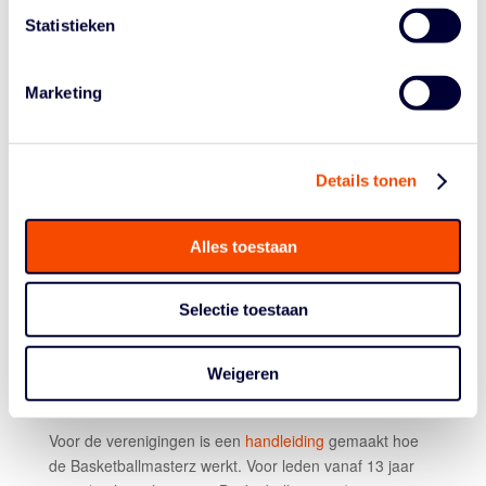
eindtoets voor het spelregelbewijs.
Statistieken
Om verenigingen te stimuleren zo’n spelregelavond te
organiseren én de druk op verplichte deelname weg te
Marketing
halen, is er nu een nieuwe mogelijkheid om het
spelregelbewijs te behalen. Verenigingen die voor
spelers, coaches of toeschouwers een
spelregelbijeenkomst organiseren, kunnen – zonder dat
Details tonen
de vier levels worden doorlopen – hun leden direct
opgeven voor de verkorte spelregelmodule en de
eindtoets.
Alles toestaan
Tot slot is op het vernieuwde platform ook een
Engelstalige versie van de spelregeltest te vinden.
Selectie toestaan
‘Internationale’ leden van een vereniging kunnen op die
manier nu ook het spelregelbewijs halen.
Weigeren
Speciale handleiding voor verenigingen
Voor de verenigingen is een
handleiding
gemaakt hoe
de Basketballmasterz werkt. Voor leden vanaf 13 jaar