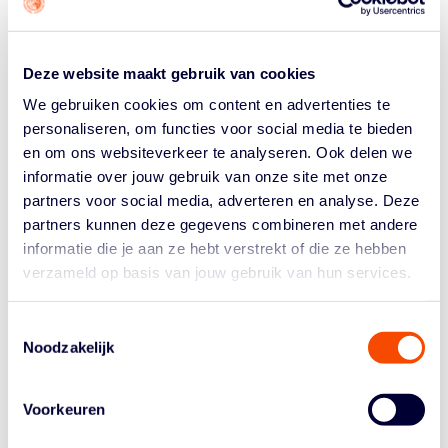
doelgroep belangrijk is, wordt getest. Vragen over
bijvoorbeeld de schotklok, reglementen of spelsituaties
die zelden voorkomen, zijn verwijderd of aangepast.
Deze website maakt gebruik van cookies
Ook de opzet van het testen is vernieuwd. Voorheen
We gebruiken cookies om content en advertenties te
was er één testmogelijkheid, waarbij vijf levels moesten
personaliseren, om functies voor social media te bieden
worden doorlopen, waarna een eindtoets volgde. De
en om ons websiteverkeer te analyseren. Ook delen we
nieuwe opzet heeft vier levels en een eindtoets. De
informatie over jouw gebruik van onze site met onze
spelregelmodule bestaat daardoor nog maar uit vijftig
partners voor social media, adverteren en analyse. Deze
vragen, in plaats van zeventig.
partners kunnen deze gegevens combineren met andere
informatie die je aan ze hebt verstrekt of die ze hebben
Spelregelavond en verkorte module
verzameld op basis van jouw gebruik van hun services.
Veel verenigingen hebben in het verleden voor spelers
en coaches een spelregelavond georganiseerd, voordat
Toestemmingsselectie
zij de testen op Basketballmasterz gingen doen. Om
Noodzakelijk
verenigingen beter te faciliteren, hebben we een
presentatie
gemaakt die gebruikt kan worden tijdens
deze bijeenkomsten. Daarmee kunnen verenigingen
Voorkeuren
hun leden nog beter informeren en voorbereiden op de