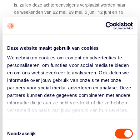
is, zullen deze achtereenvolgens verplaatst worden naar
de weekenden van 22 mei, 29 mei, 5 juni, 12 juni en 19
juni 2021. Bij uitval van veel weekenden zou zelfs nog
een gewijzigde competitie opzet tot de mogelijkheden
kunnen behoren. De verenigingen worden hier tijdig van
op de hoogte gebracht.
Deze website maakt gebruik van cookies
TWEEDE HELFT JEUGDCOMPETITIES AFDELING
We gebruiken cookies om content en advertenties te
De competitiemedewerkers zijn op dit moment druk
personaliseren, om functies voor social media te bieden
bezig om alle input van de verenigingen te verwerken.
en om ons websiteverkeer te analyseren. Ook delen we
Uiterlijk op donderdag 24 december zal het
informatie over jouw gebruik van onze site met onze
conceptprogramma voor de tweede helft van de
partners voor social media, adverteren en analyse. Deze
afdelingscompetitie voor de jeugdteams beschikbaar zijn
partners kunnen deze gegevens combineren met andere
in Sportlink.
informatie die je aan ze hebt verstrekt of die ze hebben
De verenigingen kunnen dan controleren of de door
verzameld op basis van jouw gebruik van hun services.
Sportlink automatisch ingevulde tijdstippen van de
wedstrijden akkoord zijn of nog moeten worden
Toestemmingsselectie
aangepast. Aanpassingen/verschuiven van tijdstippen
Noodzakelijk
binnen het betreffende weekend kunnen dan
via