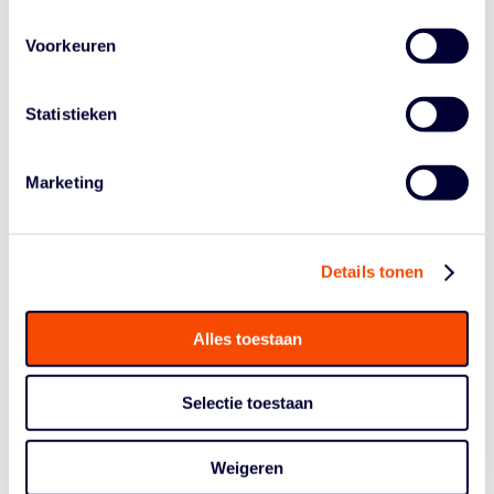
Sportlink
worden opgepakt.
Voorkeuren
Op donderdag 7 januari worden de wedstrijden in
Sportlink vastgelegd en kunnen de verenigingen die
enkel nog via een wijzigingsverzoek aanpassen.
Statistieken
JAARCOMPETITIES
Ook de wedstrijden in de landelijke competities
Marketing
(senioren en jeugd) en afdelingscompetities (alleen
senioren) die zijn verplaatst van de weekenden van 9 en
16 januari naar respectievelijk 24 april en 15 mei, zullen
Details tonen
in Sportlink door de verenigingen binnen het weekend
kunnen worden verplaatst zonder wijzigingsverzoek.
Alles toestaan
Of de landelijke Final Four (in welke vorm dan ook) nog
gespeeld kan gaan worden is afhankelijk van het
moment dat weer regulier competitie gespeeld mag
Selectie toestaan
gaan worden. Deze beslissing volgt op een later
moment.
Weigeren
DBL EN WBL