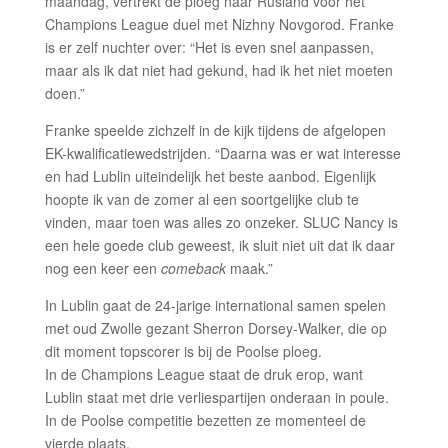
maandag, vertrekt de ploeg naar Rusland voor het
Champions League duel met Nizhny Novgorod. Franke
is er zelf nuchter over: “Het is even snel aanpassen,
maar als ik dat niet had gekund, had ik het niet moeten
doen.”
Franke speelde zichzelf in de kijk tijdens de afgelopen
EK-kwalificatiewedstrijden. “Daarna was er wat interesse
en had Lublin uiteindelijk het beste aanbod. Eigenlijk
hoopte ik van de zomer al een soortgelijke club te
vinden, maar toen was alles zo onzeker. SLUC Nancy is
een hele goede club geweest, ik sluit niet uit dat ik daar
nog een keer een
comeback
maak.”
In Lublin gaat de 24-jarige international samen spelen
met oud Zwolle gezant Sherron Dorsey-Walker, die op
dit moment topscorer is bij de Poolse ploeg.
In de Champions League staat de druk erop, want
Lublin staat met drie verliespartijen onderaan in poule.
In de Poolse competitie bezetten ze momenteel de
vierde plaats.