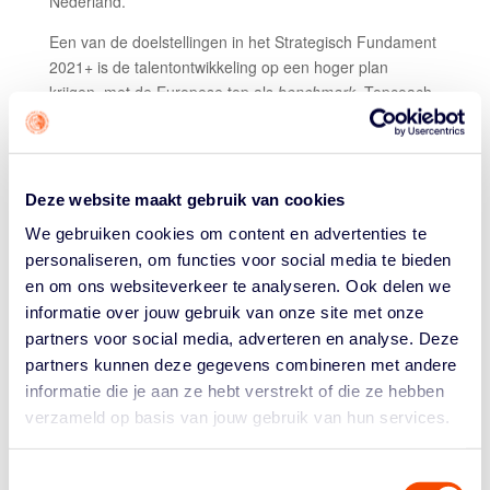
Nederland.
Een van de doelstellingen in het Strategisch Fundament
2021+ is de talentontwikkeling op een hoger plan
krijgen, met de Europese top als
benchmark
. Topcoach
Shivek, die Israëlische topclubs onder zijn hoede had en
in het verleden ook in Nederland en België werkte, zal
zich naast zijn positie als hoofdcoach van het nationale
opleidingsprogramma voor jongens structureel
Deze website maakt gebruik van cookies
bezighouden met de bredere talentontwikkeling en het
We gebruiken cookies om content en advertenties te
opleiden van Talentcoaches.
personaliseren, om functies voor social media te bieden
De docenten tijdens de online cursussen zijn behalve
en om ons websiteverkeer te analyseren. Ook delen we
Shivek ook Hakim Salem (hoofdcoach OLA vrouwen),
informatie over jouw gebruik van onze site met onze
Nenad Trunic (FIBA lecturer), Paul Lammers (strenth &
partners voor social media, adverteren en analyse. Deze
conditioning coach NOC*NSF) en Mara Goedegebuure
partners kunnen deze gegevens combineren met andere
(sport- en prestatiepsycholoog)
informatie die je aan ze hebt verstrekt of die ze hebben
verzameld op basis van jouw gebruik van hun services.
Geïnteresseerde coaches die hun kennis willen
verdiepen en zich willen ontwikkelen, kunnen zich
aanmelden op
de pagina
met clinics en workshops voor
Toestemmingsselectie