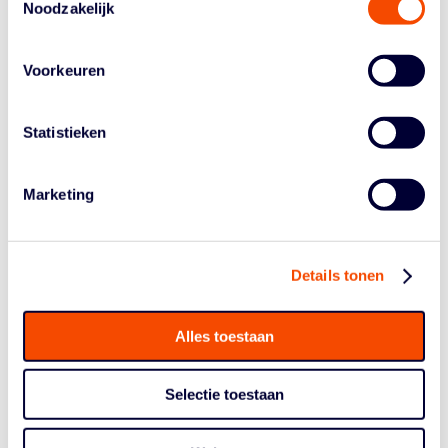
coaches op deze website.
Noodzakelijk
Praktische informatie over de online clinics:
Voorkeuren
Elke laatste zondag van de maand (januari t/m mei).
Twee sessies per clinic.
Statistieken
Nederlands- en Engelstalige sessies (taal wordt
vermeld bij de titel van de sessie).
Een week voor elke clinic krijgen de deelnemers een
Marketing
unieke inlog link per mail toegestuurd.
Licentiepunten: per deelgenomen sessie twee punten
voor BT3 en drie voor de BT4.
Details tonen
Het schema van de online cursussen t/m 30 mei 2021
ziet er als volgt uit:
Alles toestaan
Selectie toestaan