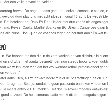
terdag hervat. De negen teams gaan een enkele competitie spelen, i
, gevolgd door play-offs met acht ploegen vanaf 13 april. De wedstrijd
staan. Dat betekent dat Dozy BV Den Helder met drie zeges als ongeslage
nenland, Keyser Capital Martini Sparks en BC Utrecht Cangeroes gaan 
gs alle clubs. Hoe kijken de coaches tegen de herstart aan? En wat is 
EN)
 in. We hebben meiden die in de zorg werken en van dichtbij alle ellen
 op slot zit en het aantal besmettingen nog steeds hoog is, voelt dubb
mdat we willen laten zien dat het vrouwenbasketball professioneel geno
ten verlopen.”
 later aansluiten, als ze gevaccineerd zijn of de besmettingen dalen. O
weer terug naar Spanje, omdat ze geen passende baan kon vinden en l
ld met talentvolle U18 meiden. Het doel is zoveel mogelijk ontwikkeli
lgend seizoen. De hele coronasituatie maakt dit een noodgedwongen
n.”