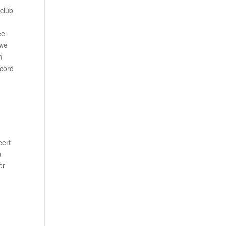
 club
ee
 we
n
ecord
eert
n
er