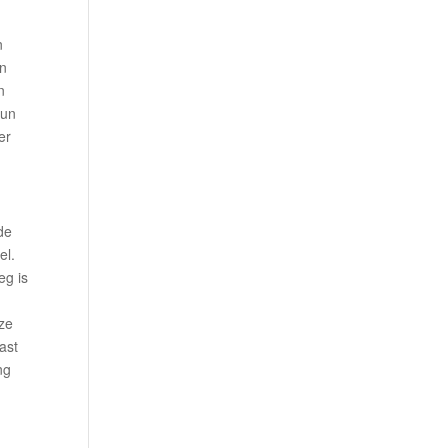
n
en
n
hun
er
de
el.
eg is
nze
ast
ng