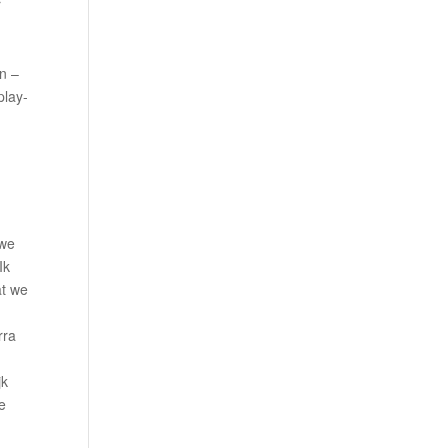
r
n –
play-
 we
Ik
at we
rra
jk
e