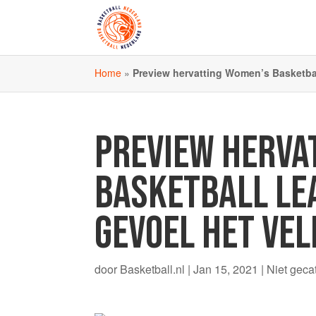
Home
»
Preview hervatting Women’s Basketball
PREVIEW HERVA
BASKETBALL LEA
GEVOEL HET VEL
door
Basketball.nl
|
Jan 15, 2021
|
Niet geca