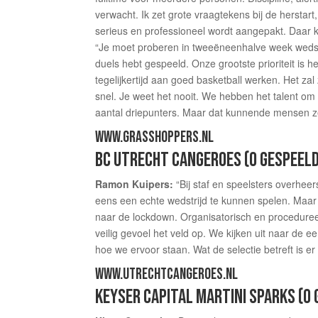
verwacht. Ik zet grote vraagtekens bij de herstart, 
serieus en professioneel wordt aangepakt. Daar k
“Je moet proberen in tweeëneenhalve week wedstri
duels hebt gespeeld. Onze grootste prioriteit is 
tegelijkertijd aan goed basketball werken. Het za
snel. Je weet het nooit. We hebben het talent om
aantal driepunters. Maar dat kunnende mensen zel
WWW.GRASSHOPPERS.NL
BC UTRECHT CANGEROES (0 GESPEEL
Ramon Kuipers:
“Bij staf en speelsters overheer
eens een echte wedstrijd te kunnen spelen. Maar 
naar de lockdown. Organisatorisch en procedure
veilig gevoel het veld op. We kijken uit naar de
hoe we ervoor staan. Wat de selectie betreft is 
WWW.UTRECHTCANGEROES.NL
KEYSER CAPITAL MARTINI SPARKS (0