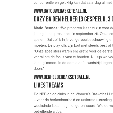
concurrentie en gelukkig kan dat zaterdag al met 
WWW.BATOUWEBASKETBALL.NL
DOZY BV DEN HELDER (3 GESPEELD, 
Mario Bennes:
“We proberen klaar te zijn voor de
je nog in het preseason in september zit. Onze sel
spelen. Dat zei ik in je vorige voorbeschouwing en
moeten. De play-offs zijn kort met steeds best-of-t
“Onze speelsters waren erg gretig voor de eerste 
vooral om de focus vast te houden. Nu zijn we vo
laten glimmen. In de eerste oefenwedstrijd tegen
doen.”
WWW.DENHELDERBAKSETBALL.NL
LIVESTREAMS
De NBB en de clubs in de Women’s Basketball Lea
– voor de herkenbaarheid en uniforme uitstralin
weekeinde is dat nog niet gerealiseerd. Wie de we
betreffende clubs.