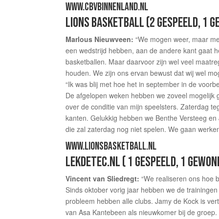
WWW.CBVBINNENLAND.NL
LIONS BASKETBALL (2 GESPEELD, 1 
Marlous Nieuwveen:
“We mogen weer, maar met 
een wedstrijd hebben, aan de andere kant gaat he
basketballen. Maar daarvoor zijn wel veel maatre
houden. We zijn ons ervan bewust dat wij wel mo
“Ik was blij met hoe het in september in de voorb
De afgelopen weken hebben we zoveel mogelijk ges
over de conditie van mijn speelsters. Zaterdag 
kanten. Gelukkig hebben we Benthe Versteeg en 
die zal zaterdag nog niet spelen. We gaan werken 
WWW.LIONSBASKETBALL.NL
LEKDETEC.NL ( 1 GESPEELD, 1 GEWO
Vincent van Sliedregt:
“We realiseren ons hoe b
Sinds oktober vorig jaar hebben we de trainingen 
probleem hebben alle clubs. Jamy de Kock is vert
van Asa Kantebeen als nieuwkomer bij de groep. 