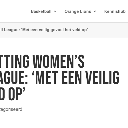
Basketball
Orange Lions
Kennishub
 League: ‘Met een veilig gevoel het veld op’
TTING WOMEN’S
GUE: ‘MET EEN VEILIG
D OP’
tegoriseerd