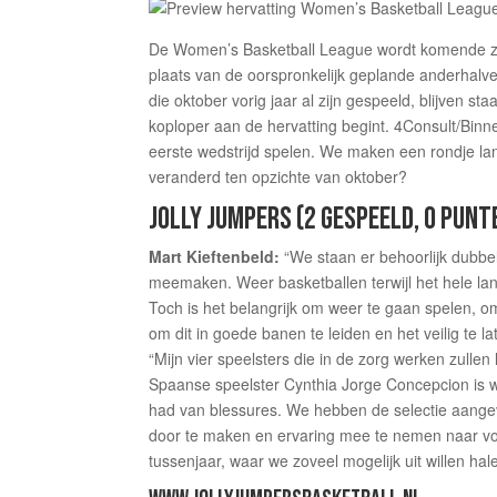
De Women’s Basketball League wordt komende za
plaats van de oorspronkelijk geplande anderhalve
die oktober vorig jaar al zijn gespeeld, blijven 
koploper aan de hervatting begint. 4Consult/Bin
eerste wedstrijd spelen. We maken een rondje lan
veranderd ten opzichte van oktober?
JOLLY JUMPERS (2 GESPEELD, 0 PUNT
Mart Kieftenbeld:
“We staan er behoorlijk dubbel
meemaken. Weer basketballen terwijl het hele land
Toch is het belangrijk om weer te gaan spelen, o
om dit in goede banen te leiden en het veilig te la
“Mijn vier speelsters die in de zorg werken zullen
Spaanse speelster Cynthia Jorge Concepcion is 
had van blessures. We hebben de selectie aangevu
door te maken en ervaring mee te nemen naar vo
tussenjaar, waar we zoveel mogelijk uit willen hale