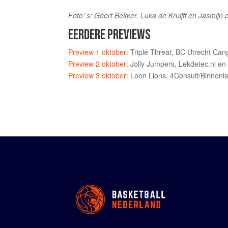
Foto' s: Geert Bekker, Luka de Kruijff en Jasmijn 
EERDERE PREVIEWS
Preview 1 oktober:
Triple Threat, BC Utrecht Can
Preview 2 oktober:
Jolly Jumpers, Lekdetec.nl en
Preview 3 oktober:
Loon Lions, 4Consult/Binnenl