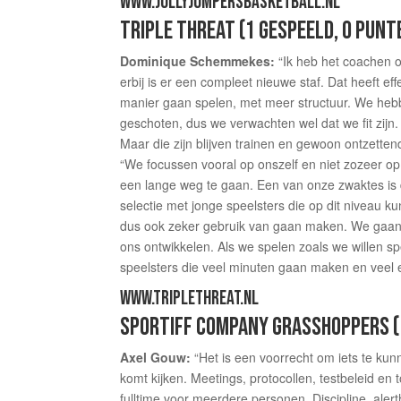
WWW.JOLLYJUMPERSBASKETBALL.NL
TRIPLE THREAT (1 GESPEELD, 0 PUNT
Dominique Schemmekes:
“Ik heb het coachen 
erbij is er een compleet nieuwe staf. Dat heeft 
manier gaan spelen, met meer structuur. We hebben
geschoten, dus we verwachten wel dat we fit zijn. 
Maar die zijn blijven trainen en gewoon ontzettend 
“We focussen vooral op onszelf en niet zozeer o
een lange weg te gaan. Een van onze zwaktes is 
selectie met jonge speelsters die op dit niveau k
dus ook zeker gebruik van gaan maken. We gaan m
ons ontwikkelen. Als we spelen zoals we willen
speelsters die veel minuten gaan maken en veel 
WWW.TRIPLETHREAT.NL
SPORTIFF COMPANY GRASSHOPPERS (
Axel Gouw:
“Het is een voorrecht om iets te kun
komt kijken. Meetings, protocollen, testbeleid en t
fulltime voor meerdere personen. Discipline, alert