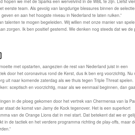
gd hopen we met de Sparks een wervelvind in de WBL te zijn. Liefst vie
het eerste team. Als gevolg van langdurige blessures binnen de selectie
geven en aan het hoogste niveau in Nederland te laten ruiken.”
an talenten te mogen begeleiden. Wij willen met onze manier van spele
aan zorgen. Ik ben positief gestemd. We denken nog steeds dat we de 
)
n moeite met opstarten, aangezien de rest van Nederland juist in een
ziek door het coronavirus rond de Kerst, dus ik ben erg voorzichtig. Nu
rg uit naar komende zaterdag als we thuis tegen Triple Threat spelen. 
nken: sceptisch en voorzichtig, maar als we eenmaal beginnen, dan ga
igingen in de ploeg gekomen door het vertrek van Chermensa van la Pa
r staat de komst van Jamy de Kock tegenover. Het is een superkort
ma van de Orange Lions dat in mei start. Dat betekent dat we er geli
 in de tactiek en het verdere programma richting de play-offs, maar d
orden.”