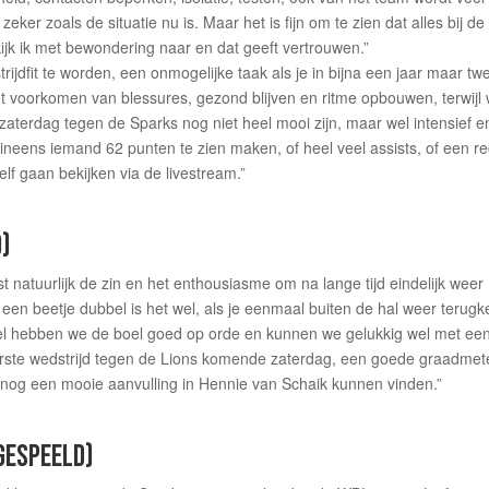
zeker zoals de situatie nu is. Maar het is fijn om te zien dat alles bij de
ijk ik met bewondering naar en dat geeft vertrouwen.”
jdfit te worden, een onmogelijke taak als je in bijna een jaar maar tw
het voorkomen van blessures, gezond blijven en ritme opbouwen, terwijl
l zaterdag tegen de Sparks nog niet heel mooi zijn, maar wel intensief e
 ineens iemand 62 punten te zien maken, of heel veel assists, of een r
f gaan bekijken via de livestream.”
D)
st natuurlijk de zin en het enthousiasme om na lange tijd eindelijk weer
een beetje dubbel is het wel, als je eenmaal buiten de hal weer terugk
el hebben we de boel goed op orde en kunnen we gelukkig wel met ee
 eerste wedstrijd tegen de Lions komende zaterdag, een goede graadmet
er nog een mooie aanvulling in Hennie van Schaik kunnen vinden.”
 GESPEELD)