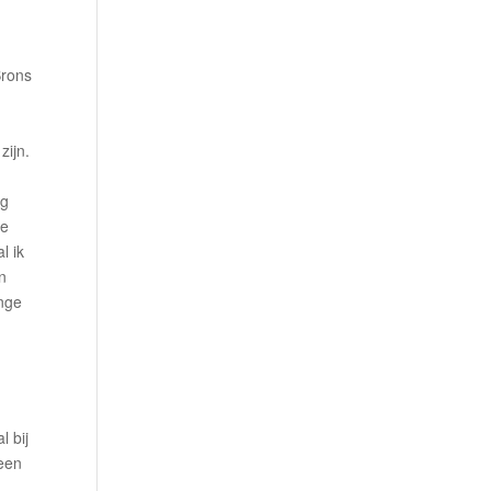
Brons
zijn.
og
te
l ik
n
onge
l bij
 een