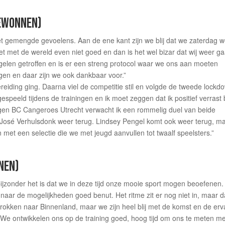
GEWONNEN)
gemengde gevoelens. Aan de ene kant zijn we blij dat we zaterdag w
t met de wereld even niet goed en dan is het wel bizar dat wij weer g
gelen getroffen en is er een streng protocol waar we ons aan moeten
gen en daar zijn we ook dankbaar voor.”
ereiding ging. Daarna viel de competitie stil en volgde de tweede lockd
peeld tijdens de trainingen en ik moet zeggen dat ik positief verrast
tegen BC Cangeroes Utrecht verwacht ik een rommelig duel van beide
José Verhulsdonk weer terug. Lindsey Pengel komt ook weer terug, m
met een selectie die we met jeugd aanvullen tot twaalf speelsters.”
NNEN)
ijzonder het is dat we in deze tijd onze mooie sport mogen beoefenen.
naar de mogelijkheden goed benut. Het ritme zit er nog niet in, maar d
rokken naar Binnenland, maar we zijn heel blij met de komst en de erv
We ontwikkelen ons op de training goed, hoog tijd om ons te meten me