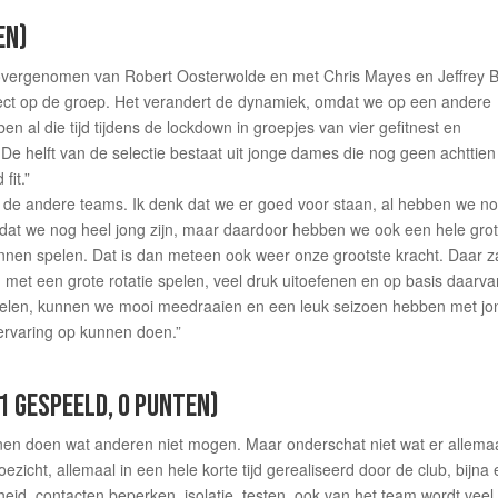
EN)
overgenomen van Robert Oosterwolde en met Chris Mayes en Jeffrey 
effect op de groep. Het verandert de dynamiek, omdat we op een andere
 al die tijd tijdens de lockdown in groepjes van vier gefitnest en
De helft van de selectie bestaat uit jonge dames die nog geen achttien 
fit.”
p de andere teams. Ik denk dat we er goed voor staan, al hebben we n
dat we nog heel jong zijn, maar daardoor hebben we ook een hele gro
unnen spelen. Dat is dan meteen ook weer onze grootste kracht. Daar za
et een grote rotatie spelen, veel druk uitoefenen en op basis daarva
 spelen, kunnen we mooi meedraaien en een leuk seizoen hebben met j
ervaring op kunnen doen.”
1 GESPEELD, 0 PUNTEN)
nen doen wat anderen niet mogen. Maar onderschat niet wat er allemaa
oezicht, allemaal in een hele korte tijd gerealiseerd door de club, bijna
heid, contacten beperken, isolatie, testen, ook van het team wordt veel