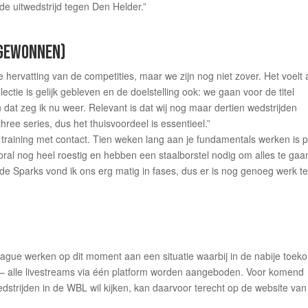
de uitwedstrijd tegen Den Helder.”
3 GEWONNEN)
 hervatting van de competities, maar we zijn nog niet zover. Het voelt 
ectie is gelijk gebleven en de doelstelling ook: we gaan voor de titel
 dat zeg ik nu weer. Relevant is dat wij nog maar dertien wedstrijden
hree series, dus het thuisvoordeel is essentieel.”
training met contact. Tien weken lang aan je fundamentals werken is pi
oral nog heel roestig en hebben een staalborstel nodig om alles te gaa
 de Sparks vond ik ons erg matig in fases, dus er is nog genoeg werk t
gue werken op dit moment aan een situatie waarbij in de nabije toek
g – alle livestreams via één platform worden aangeboden. Voor komend
dstrijden in de WBL wil kijken, kan daarvoor terecht op de website van