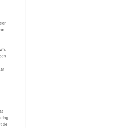
eer
aan
own.
 ben
aar
at
aring
t de