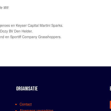
de Wit
geroes en Keyser Capital Martini Sparks.
 Dozy BV Den Helder.
and en Sportiff Company Grasshoppers.
ORGANISATIE
Contact
Algemene vergadring