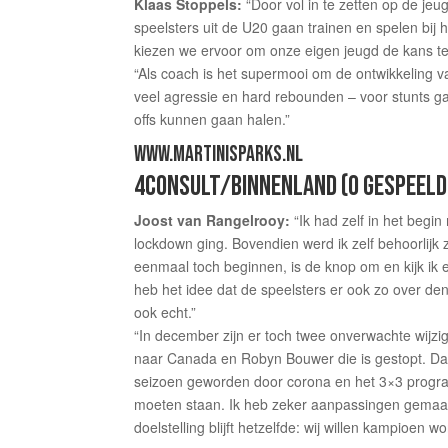
Klaas Stoppels:
“Door vol in te zetten op de jeu
speelsters uit de U20 gaan trainen en spelen bij 
kiezen we ervoor om onze eigen jeugd de kans te 
“Als coach is het supermooi om de ontwikkeling v
veel agressie en hard rebounden – voor stunts g
offs kunnen gaan halen.”
WWW.MARTINISPARKS.NL
4CONSULT/BINNENLAND (0 GESPEELD
Joost van Rangelrooy:
“Ik had zelf in het begi
lockdown ging. Bovendien werd ik zelf behoorlijk 
eenmaal toch beginnen, is de knop om en kijk ik e
heb het idee dat de speelsters er ook zo over de
ook echt.”
“In december zijn er toch twee onverwachte wijz
naar Canada en Robyn Bouwer die is gestopt. Daa
seizoen geworden door corona en het 3×3 program
moeten staan. Ik heb zeker aanpassingen gemaakt
doelstelling blijft hetzelfde: wij willen kampioen w